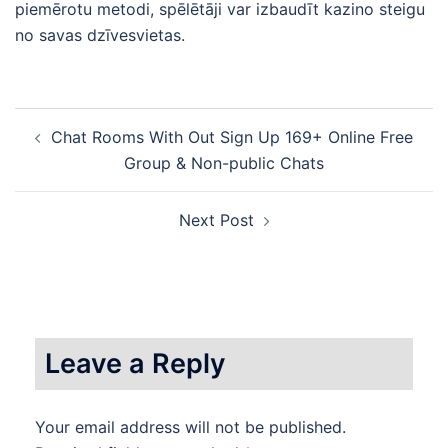
piemērotu metodi, spēlētāji var izbaudīt kazino steigu
no savas dzīvesvietas.
Post
Chat Rooms With Out Sign Up 169+ Online Free
navigation
Group & Non-public Chats
Next Post
Leave a Reply
Your email address will not be published.