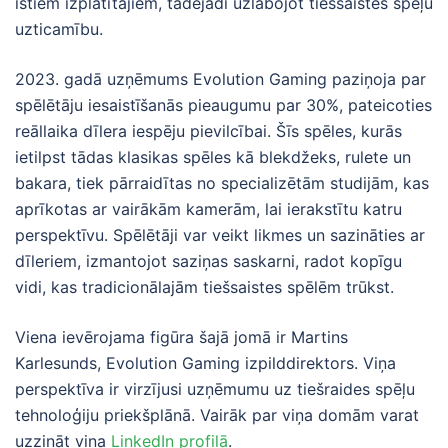
īstiem izplatītājiem, tādējādi uzlabojot tiešsaistes spēļu
uzticamību.
2023. gadā uzņēmums Evolution Gaming paziņoja par
spēlētāju iesaistīšanās pieaugumu par 30%, pateicoties
reāllaika dīlera iespēju pievilcībai. Šīs spēles, kurās
ietilpst tādas klasikas spēles kā blekdžeks, rulete un
bakara, tiek pārraidītas no specializētām studijām, kas
aprīkotas ar vairākām kamerām, lai ierakstītu katru
perspektīvu. Spēlētāji var veikt likmes un sazināties ar
dīleriem, izmantojot saziņas saskarni, radot kopīgu
vidi, kas tradicionālajām tiešsaistes spēlēm trūkst.
Viena ievērojama figūra šajā jomā ir Martins
Karlesunds, Evolution Gaming izpilddirektors. Viņa
perspektīva ir virzījusi uzņēmumu uz tiešraides spēļu
tehnoloģiju priekšplānā. Vairāk par viņa domām varat
uzzināt viņa
LinkedIn profilā
.