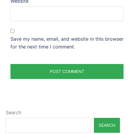
Website
Save my name, email, and website in this browser
for the next time I comment.
Search
SEARCH