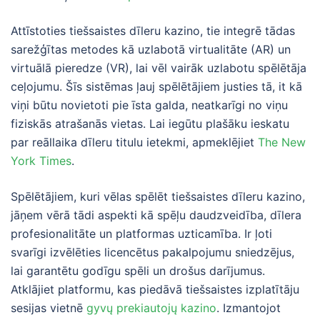
Attīstoties tiešsaistes dīleru kazino, tie integrē tādas
sarežģītas metodes kā uzlabotā virtualitāte (AR) un
virtuālā pieredze (VR), lai vēl vairāk uzlabotu spēlētāja
ceļojumu. Šīs sistēmas ļauj spēlētājiem justies tā, it kā
viņi būtu novietoti pie īsta galda, neatkarīgi no viņu
fiziskās atrašanās vietas. Lai iegūtu plašāku ieskatu
par reāllaika dīleru titulu ietekmi, apmeklējiet
The New
York Times
.
Spēlētājiem, kuri vēlas spēlēt tiešsaistes dīleru kazino,
jāņem vērā tādi aspekti kā spēļu daudzveidība, dīlera
profesionalitāte un platformas uzticamība. Ir ļoti
svarīgi izvēlēties licencētus pakalpojumu sniedzējus,
lai garantētu godīgu spēli un drošus darījumus.
Atklājiet platformu, kas piedāvā tiešsaistes izplatītāju
sesijas vietnē
gyvų prekiautojų kazino
. Izmantojot