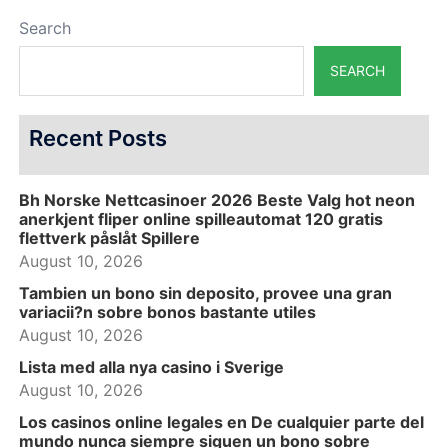
Search
SEARCH
Recent Posts
Bh Norske Nettcasinoer 2026 Beste Valg hot neon
anerkjent fliper online spilleautomat 120 gratis
flettverk påslåt Spillere
August 10, 2026
Tambien un bono sin deposito, provee una gran
variacii?n sobre bonos bastante utiles
August 10, 2026
Lista med alla nya casino i Sverige
August 10, 2026
Los casinos online legales en De cualquier parte del
mundo nunca siempre siguen un bono sobre