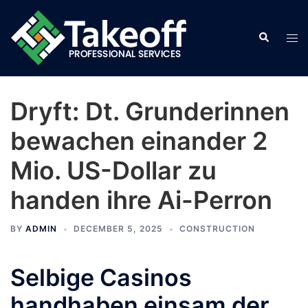
Skip
to
Search
Tog
content
men
Dryft: Dt. Grunderinnen
bewachen einander 2
Mio. US-Dollar zu
handen ihre Ai-Perron
BY
ADMIN
DECEMBER 5, 2025
CONSTRUCTION
Selbige Casinos
handhaben einsam der