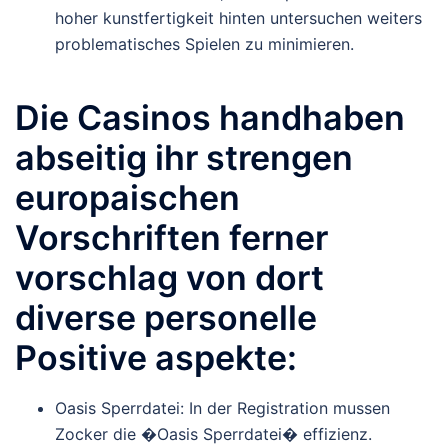
hoher kunstfertigkeit hinten untersuchen weiters
problematisches Spielen zu minimieren.
Die Casinos handhaben
abseitig ihr strengen
europaischen
Vorschriften ferner
vorschlag von dort
diverse personelle
Positive aspekte:
Oasis Sperrdatei: In der Registration mussen
Zocker die �Oasis Sperrdatei� effizienz.