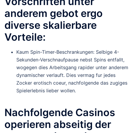
Vorschriften unter
anderem gebot ergo
diverse skalierbare
Vorteile:
Kaum Spin-Timer-Beschrankungen: Selbige 4-
Sekunden-Verschnaufpause nebst Spins entfallt,
wogegen dies Arbeitsgang rapider unter anderem
dynamischer verlauft. Dies vermag fur jedes
Zocker erotisch coeur, nachfolgende das zugiges
Spielerlebnis lieber wollen.
Nachfolgende Casinos
operieren abseitig der