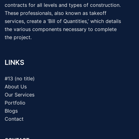
contracts for all levels and types of construction.
These professionals, also known as takeoff
services, create a ‘Bill of Quantities,’ which details
the various components necessary to complete
the project.
LINKS
#13 (no title)
About Us
Our Services
Portfolio
Blogs
Contact