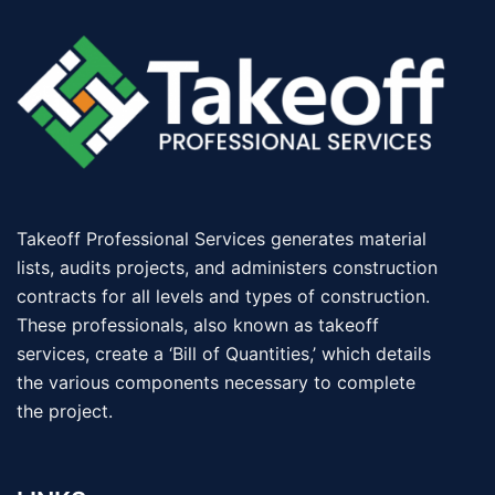
Takeoff Professional Services generates material
lists, audits projects, and administers construction
contracts for all levels and types of construction.
These professionals, also known as takeoff
services, create a ‘Bill of Quantities,’ which details
the various components necessary to complete
the project.