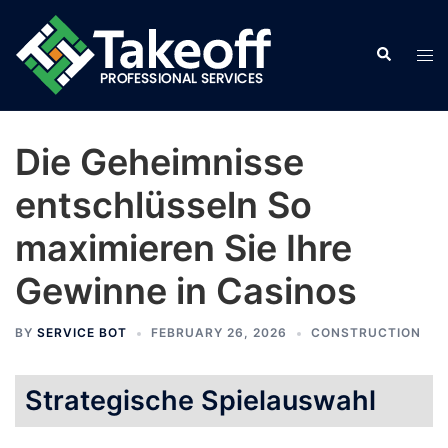
Skip
to
Search
Tog
content
men
Die Geheimnisse
entschlüsseln So
maximieren Sie Ihre
Gewinne in Casinos
BY
SERVICE BOT
FEBRUARY 26, 2026
CONSTRUCTION
Strategische Spielauswahl