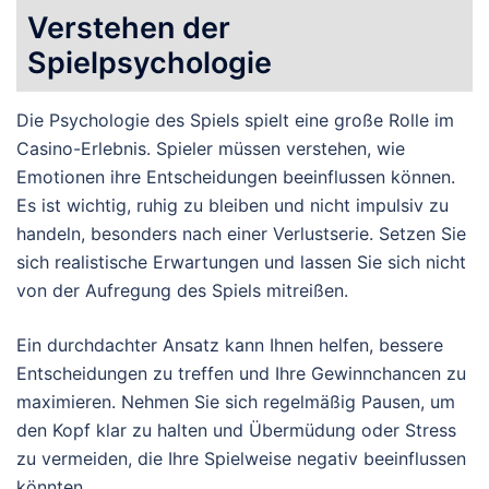
Verstehen der
Spielpsychologie
Die Psychologie des Spiels spielt eine große Rolle im
Casino-Erlebnis. Spieler müssen verstehen, wie
Emotionen ihre Entscheidungen beeinflussen können.
Es ist wichtig, ruhig zu bleiben und nicht impulsiv zu
handeln, besonders nach einer Verlustserie. Setzen Sie
sich realistische Erwartungen und lassen Sie sich nicht
von der Aufregung des Spiels mitreißen.
Ein durchdachter Ansatz kann Ihnen helfen, bessere
Entscheidungen zu treffen und Ihre Gewinnchancen zu
maximieren. Nehmen Sie sich regelmäßig Pausen, um
den Kopf klar zu halten und Übermüdung oder Stress
zu vermeiden, die Ihre Spielweise negativ beeinflussen
könnten.