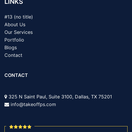
LINKS
#13 (no title)
About Us
Our Services
Portfolio
Blogs
Contact
CONTACT
325 N Saint Paul, Suite 3100, Dallas, TX 75201
info@takeoffps.com