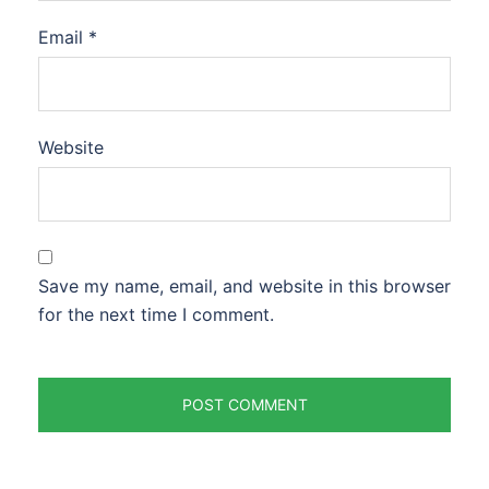
Email
*
Website
Save my name, email, and website in this browser
for the next time I comment.