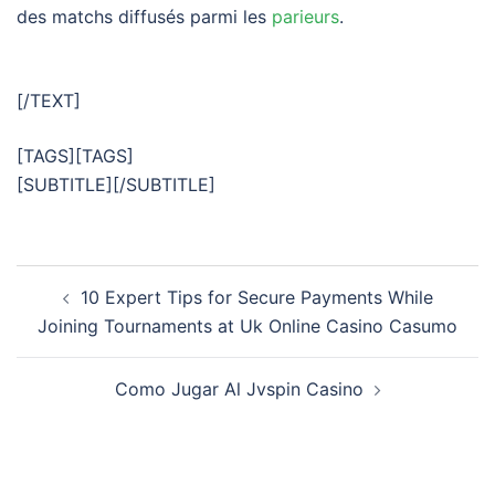
des matchs diffusés parmi les
parieurs
.
[/TEXT]
[TAGS][TAGS]
[SUBTITLE][/SUBTITLE]
Post
10 Expert Tips for Secure Payments While
navigation
Joining Tournaments at Uk Online Casino Casumo
Como Jugar Al Jvspin Casino