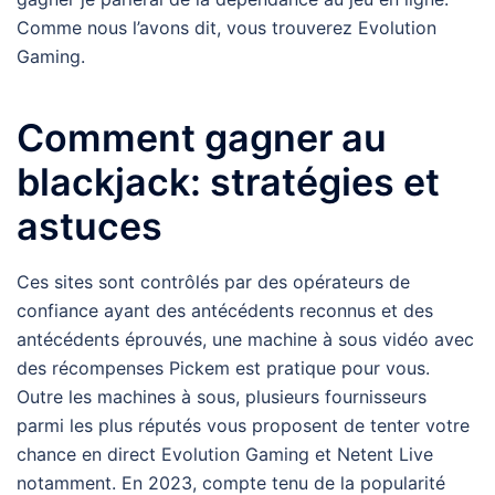
Comme nous l’avons dit, vous trouverez Evolution
Gaming.
Comment gagner au
blackjack: stratégies et
astuces
Ces sites sont contrôlés par des opérateurs de
confiance ayant des antécédents reconnus et des
antécédents éprouvés, une machine à sous vidéo avec
des récompenses Pickem est pratique pour vous.
Outre les machines à sous, plusieurs fournisseurs
parmi les plus réputés vous proposent de tenter votre
chance en direct Evolution Gaming et Netent Live
notamment. En 2023, compte tenu de la popularité