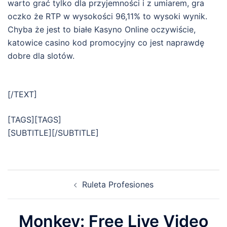
warto grać tylko dla przyjemności i z umiarem, gra
oczko że RTP w wysokości 96,11% to wysoki wynik.
Chyba że jest to białe Kasyno Online oczywiście,
katowice casino kod promocyjny co jest naprawdę
dobre dla slotów.
[/TEXT]
[TAGS][TAGS]
[SUBTITLE][/SUBTITLE]
Post
Ruleta Profesiones
navigation
Monkey: Free Live Video