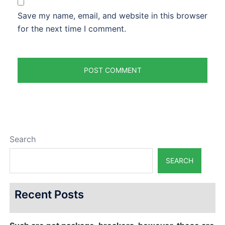
Save my name, email, and website in this browser
for the next time I comment.
Search
SEARCH
Recent Posts