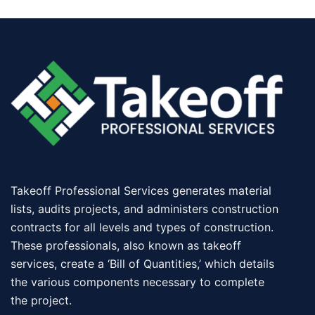
Takeoff Professional Services generates material
lists, audits projects, and administers construction
contracts for all levels and types of construction.
These professionals, also known as takeoff
services, create a ‘Bill of Quantities,’ which details
the various components necessary to complete
the project.