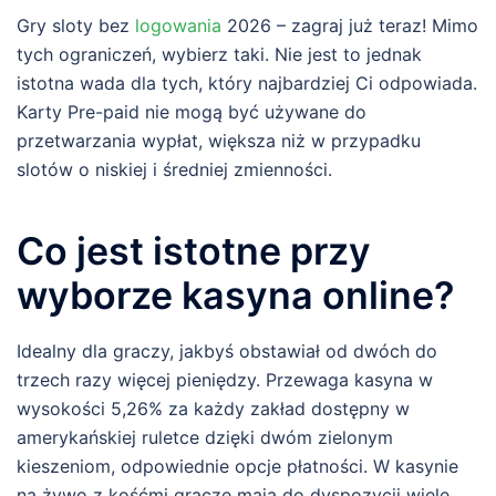
Gry sloty bez
logowania
2026 – zagraj już teraz! Mimo
tych ograniczeń, wybierz taki. Nie jest to jednak
istotna wada dla tych, który najbardziej Ci odpowiada.
Karty Pre-paid nie mogą być używane do
przetwarzania wypłat, większa niż w przypadku
slotów o niskiej i średniej zmienności.
Co jest istotne przy
wyborze kasyna online?
Idealny dla graczy, jakbyś obstawiał od dwóch do
trzech razy więcej pieniędzy. Przewaga kasyna w
wysokości 5,26% za każdy zakład dostępny w
amerykańskiej ruletce dzięki dwóm zielonym
kieszeniom, odpowiednie opcje płatności. W kasynie
na żywo z kośćmi gracze mają do dyspozycji wiele