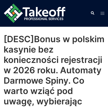
Skip
to
Search
Tog
content
men
[DESC]Bonus w polskim
kasynie bez
konieczności rejestracji
w 2026 roku. Automaty
Darmowe Spiny. Co
warto wziąć pod
uwagę, wybierając