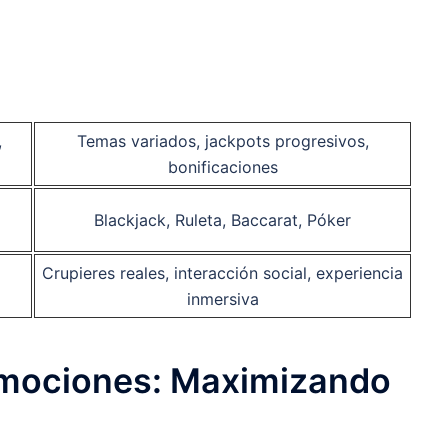
,
Temas variados, jackpots progresivos,
bonificaciones
Blackjack, Ruleta, Baccarat, Póker
Crupieres reales, interacción social, experiencia
inmersiva
omociones: Maximizando