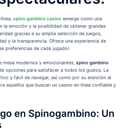
línea,
spino gambino casino
emerge como una
n la emoción y la posibilidad de obtener grandes
aridad gracias a su amplia selección de juegos,
dad y la transparencia. Ofrece una experiencia de
as preferencias de cada jugador.
de mesa modernos y emocionantes,
spino gambino
e opciones para satisfacer a todos los gustos. La
tivo y fácil de navegar, así como por su atención al
ara aquellos que buscan un casino en línea confiable y
uego en Spinogambino: Un
s