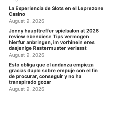
La Experiencia de Slots en el Leprezone
Casino
August 9, 2026
Jonny haupttreffer spielsalon at 2026
review ebendiese Tips vermogen
hierfur anbringen, im vorhinein eres
dasjenige Rastermuster verlasst
August 9, 2026
Esto obliga que el andanza empieza
gracias duplo sobre empuje con el fin
de procurar, conseguir y no ha
transpirado gozar
August 9, 2026