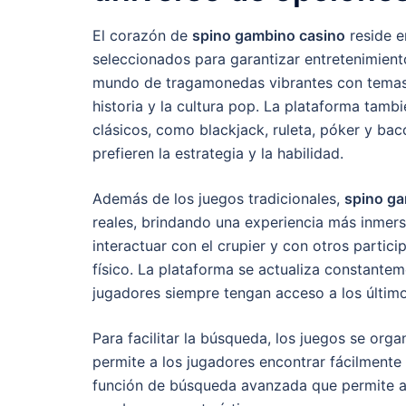
El corazón de
spino gambino casino
reside e
seleccionados para garantizar entretenimient
mundo de tragamonedas vibrantes con temas di
historia y la cultura pop. La plataforma tam
clásicos, como blackjack, ruleta, póker y bacc
prefieren la estrategia y la habilidad.
Además de los juegos tradicionales,
spino ga
reales, brindando una experiencia más inmers
interactuar con el crupier y con otros partic
físico. La plataforma se actualiza constant
jugadores siempre tengan acceso a los últim
Para facilitar la búsqueda, los juegos se org
permite a los jugadores encontrar fácilmente
función de búsqueda avanzada que permite a 