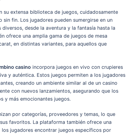
n su extensa biblioteca de juegos, cuidadosamente
o sin fin. Los jugadores pueden sumergirse en un
versos, desde la aventura y la fantasía hasta la
bién ofrece una amplia gama de juegos de mesa
arat, en distintas variantes, para aquellos que
mbino casino
incorpora juegos en vivo con crupieres
iva y auténtica. Estos juegos permiten a los jugadores
ipantes, creando un ambiente similar al de un casino
emente con nuevos lanzamientos, asegurando que los
os y más emocionantes juegos.
anizan por categorías, proveedores y temas, lo que
 sus favoritos. La plataforma también ofrece una
los jugadores encontrar juegos específicos por