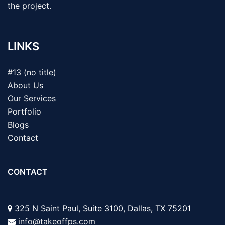
the project.
LINKS
#13 (no title)
About Us
Our Services
Portfolio
Blogs
Contact
CONTACT
325 N Saint Paul, Suite 3100, Dallas, TX 75201
info@takeoffps.com