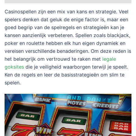
Casinospellen zijn een mix van kans en strategie. Veel
spelers denken dat geluk de enige factor is, maar een
goed begrip van de spelregels en strategieën kan je
kansen aanzienlijk verbeteren. Spellen zoals blackjack,
poker en roulette hebben elk hun eigen dynamiek en
vereisen verschillende benaderingen. Om deze reden is
het belangrijk om vertrouwd te raken met
legale
goksites
die je veiligheid waarborgen terwijl je speelt.
Ken de regels en leer de basisstrategieën om slim te
spelen.