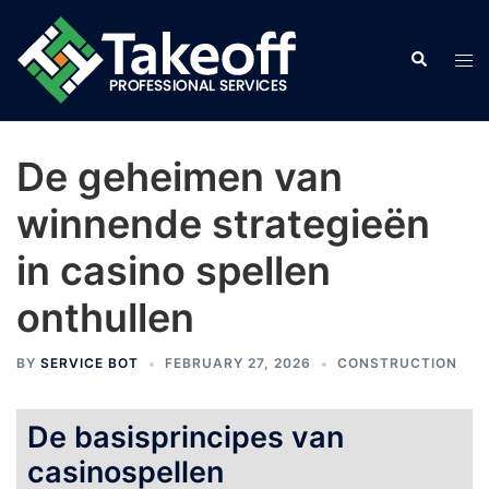
Skip
to
Search
Tog
content
men
De geheimen van
winnende strategieën
in casino spellen
onthullen
BY
SERVICE BOT
FEBRUARY 27, 2026
CONSTRUCTION
De basisprincipes van
casinospellen