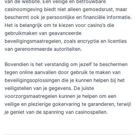
van de website. Een veilige en betrouwbare
casinoomgeving biedt niet alleen gemoedsrust, maar
beschermt ook je persoonlijke en financiële informatie.
Het is belangrijk om te kiezen voor casino’s die
gebruikmaken van geavanceerde
beveiligingsmaatregelen, zoals encryptie en licenties
van gerenommeerde autoriteiten.
Bovendien is het verstandig om jezelf te beschermen
tegen online aanvallen door gebruik te maken van
beveiligingsoplossingen die je kunnen helpen bij het
veiligstellen van je gegevens. De juiste
voorzorgsmaatregelen kunnen je helpen om een
veilige en plezierige gokervaring te garanderen, terwijl
je geniet van de spanning van casinospellen.