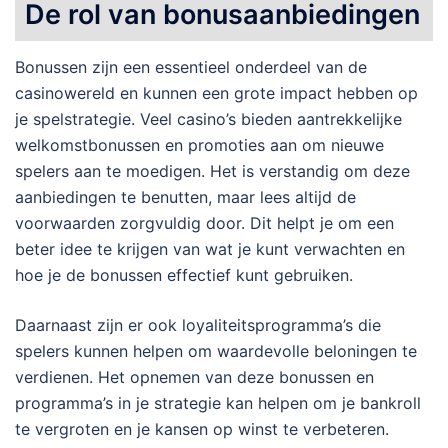
De rol van bonusaanbiedingen
Bonussen zijn een essentieel onderdeel van de
casinowereld en kunnen een grote impact hebben op
je spelstrategie. Veel casino’s bieden aantrekkelijke
welkomstbonussen en promoties aan om nieuwe
spelers aan te moedigen. Het is verstandig om deze
aanbiedingen te benutten, maar lees altijd de
voorwaarden zorgvuldig door. Dit helpt je om een
beter idee te krijgen van wat je kunt verwachten en
hoe je de bonussen effectief kunt gebruiken.
Daarnaast zijn er ook loyaliteitsprogramma’s die
spelers kunnen helpen om waardevolle beloningen te
verdienen. Het opnemen van deze bonussen en
programma’s in je strategie kan helpen om je bankroll
te vergroten en je kansen op winst te verbeteren.