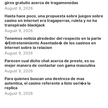
giros gratuito acerca de tragamonedas
August 9, 2026
Hasta hace poco, una propuesta sobre juegos sobre
casino en internet era tragaperras, ruleta y no ha
transpirado blackjack
August 9, 2026
Tenemos noticia alrededor del respecto en la parte
�Entretenimiento Asentado� de los casinos en
internet sobre la relacion
August 9, 2026
Parecen cual dicho chat acerca de presto, es su
mejor manera de contactar con gama masculina
August 9, 2026
Para quienes buscan una destreza de mas
autentica, el casino referente a listo seri�a la
replica
August 9, 2026