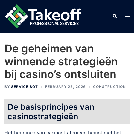
Skip
to
Search
Tog
content
men
De geheimen van
winnende strategieën
bij casino’s ontsluiten
BY
SERVICE BOT
FEBRUARY 25, 2026
CONSTRUCTION
De basisprincipes van
casinostrategieën
Het begrijpen van casinostrategieën begint met het