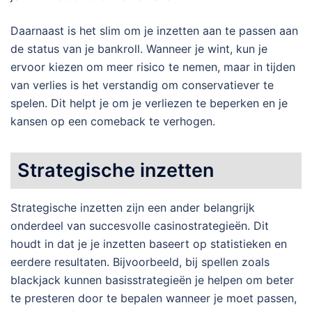
Daarnaast is het slim om je inzetten aan te passen aan
de status van je bankroll. Wanneer je wint, kun je
ervoor kiezen om meer risico te nemen, maar in tijden
van verlies is het verstandig om conservatiever te
spelen. Dit helpt je om je verliezen te beperken en je
kansen op een comeback te verhogen.
Strategische inzetten
Strategische inzetten zijn een ander belangrijk
onderdeel van succesvolle casinostrategieën. Dit
houdt in dat je je inzetten baseert op statistieken en
eerdere resultaten. Bijvoorbeeld, bij spellen zoals
blackjack kunnen basisstrategieën je helpen om beter
te presteren door te bepalen wanneer je moet passen,