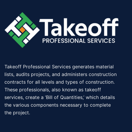
Takeoff Professional Services generates material
lists, audits projects, and administers construction
contracts for all levels and types of construction.
These professionals, also known as takeoff
services, create a ‘Bill of Quantities,’ which details
the various components necessary to complete
the project.