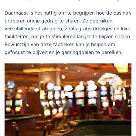
Daarnaast is het nuttig om te begrijpen hoe de casino’s
proberen om je gedrag te sturen. Ze gebruiken
verschillende strategieën, zoals gratis drankjes en luxe
faciliteiten, om je te stimuleren langer te blijven spelen.
Bewustzijn van deze tactieken kan je helpen om
gefocust te blijven en je gamingdoelen te bereiken.