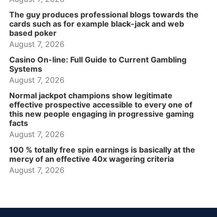
The guy produces professional blogs towards the
cards such as for example black-jack and web
based poker
August 7, 2026
Casino On-line: Full Guide to Current Gambling
Systems
August 7, 2026
Normal jackpot champions show legitimate
effective prospective accessible to every one of
this new people engaging in progressive gaming
facts
August 7, 2026
100 % totally free spin earnings is basically at the
mercy of an effective 40x wagering criteria
August 7, 2026