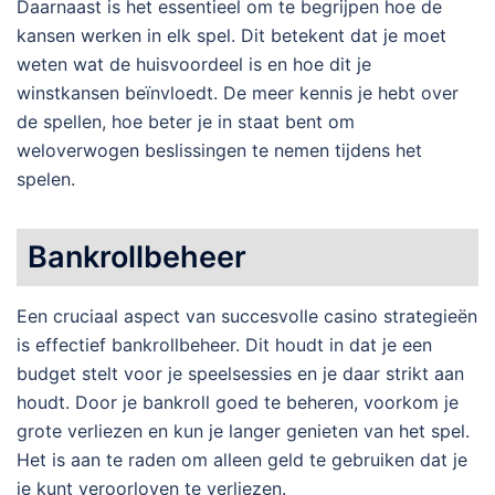
Daarnaast is het essentieel om te begrijpen hoe de
kansen werken in elk spel. Dit betekent dat je moet
weten wat de huisvoordeel is en hoe dit je
winstkansen beïnvloedt. De meer kennis je hebt over
de spellen, hoe beter je in staat bent om
weloverwogen beslissingen te nemen tijdens het
spelen.
Bankrollbeheer
Een cruciaal aspect van succesvolle casino strategieën
is effectief bankrollbeheer. Dit houdt in dat je een
budget stelt voor je speelsessies en je daar strikt aan
houdt. Door je bankroll goed te beheren, voorkom je
grote verliezen en kun je langer genieten van het spel.
Het is aan te raden om alleen geld te gebruiken dat je
je kunt veroorloven te verliezen.