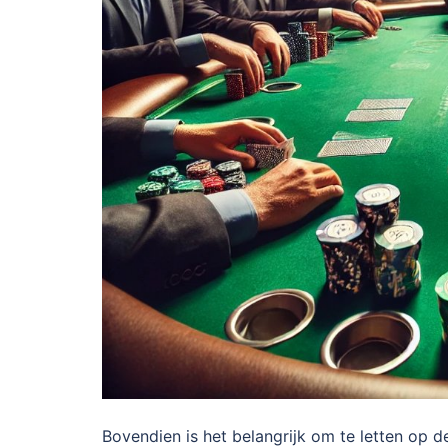
Bovendien is het belangrijk om te letten op d