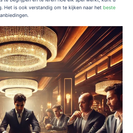
. Het is ook verstandig om te kijken naar het
beste
aanbiedingen.