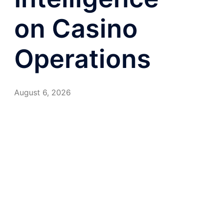
on Casino
Operations
August 6, 2026