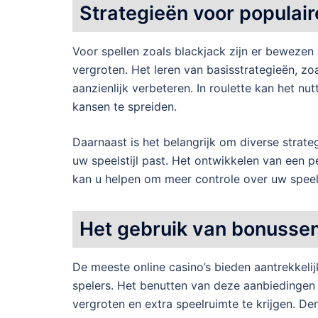
Strategieën voor populair
Voor spellen zoals blackjack zijn er bewezen
vergroten. Het leren van basisstrategieën, zo
aanzienlijk verbeteren. In roulette kan het n
kansen te spreiden.
Daarnaast is het belangrijk om diverse strateg
uw speelstijl past. Het ontwikkelen van een p
kan u helpen om meer controle over uw speele
Het gebruik van bonussen
De meeste online casino’s bieden aantrekkel
spelers. Het benutten van deze aanbiedingen
vergroten en extra speelruimte te krijgen. De