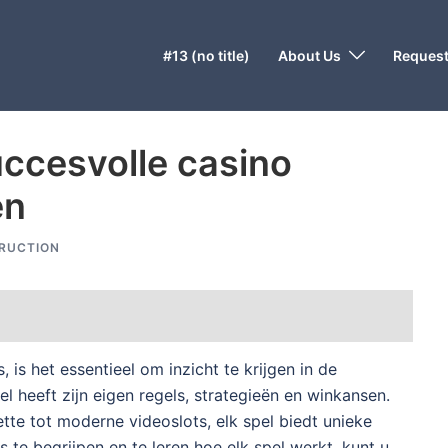
#13 (no title)
About Us
Request
ccesvolle casino
en
RUCTION
 is het essentieel om inzicht te krijgen in de
el heeft zijn eigen regels, strategieën en winkansen.
ette tot moderne videoslots, elk spel biedt unieke
 te begrijpen en te leren hoe elk spel werkt, kunt u