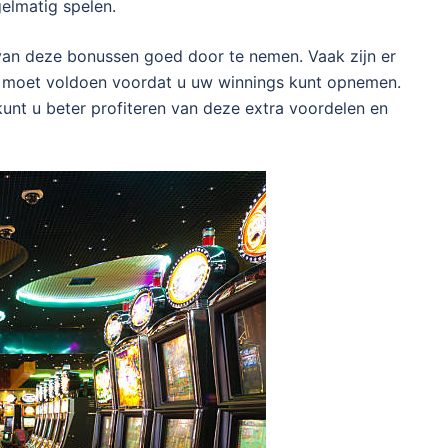
gelmatig spelen.
van deze bonussen goed door te nemen. Vaak zijn er
u moet voldoen voordat u uw winnings kunt opnemen.
kunt u beter profiteren van deze extra voordelen en