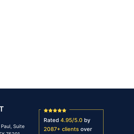
T
Rated
4.95
/
5.0
by
Paul, Suite
2087
+
clients
over