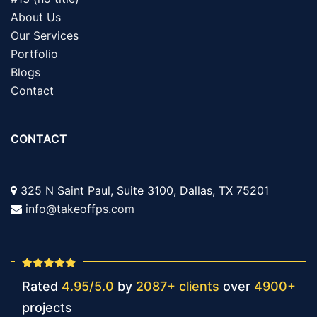
About Us
Our Services
Portfolio
Blogs
Contact
CONTACT
325 N Saint Paul, Suite 3100, Dallas, TX 75201
info@takeoffps.com
Rated
4.95
/
5.0
by
2087
+
clients
over
4900
+
projects