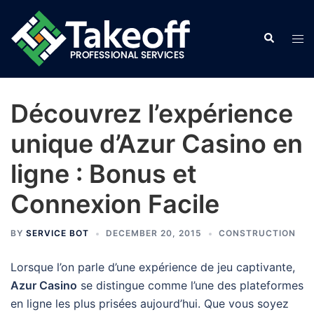
Skip
to
Search
Tog
content
men
Découvrez l’expérience
unique d’Azur Casino en
ligne : Bonus et
Connexion Facile
BY
SERVICE BOT
DECEMBER 20, 2015
CONSTRUCTION
Lorsque l’on parle d’une expérience de jeu captivante,
Azur Casino
se distingue comme l’une des plateformes
en ligne les plus prisées aujourd’hui. Que vous soyez