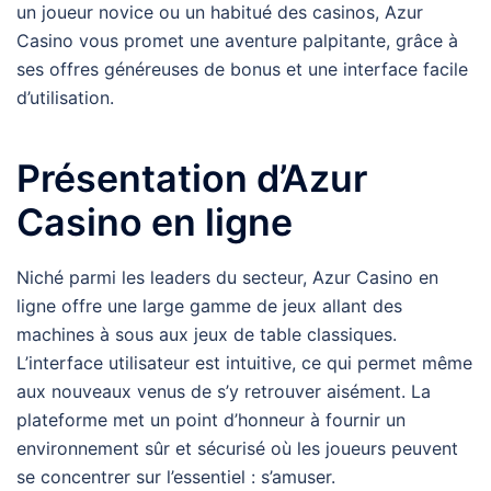
un joueur novice ou un habitué des casinos, Azur
Casino vous promet une aventure palpitante, grâce à
ses offres généreuses de bonus et une interface facile
d’utilisation.
Présentation d’Azur
Casino en ligne
Niché parmi les leaders du secteur, Azur Casino en
ligne offre une large gamme de jeux allant des
machines à sous aux jeux de table classiques.
L’interface utilisateur est intuitive, ce qui permet même
aux nouveaux venus de s’y retrouver aisément. La
plateforme met un point d’honneur à fournir un
environnement sûr et sécurisé où les joueurs peuvent
se concentrer sur l’essentiel : s’amuser.