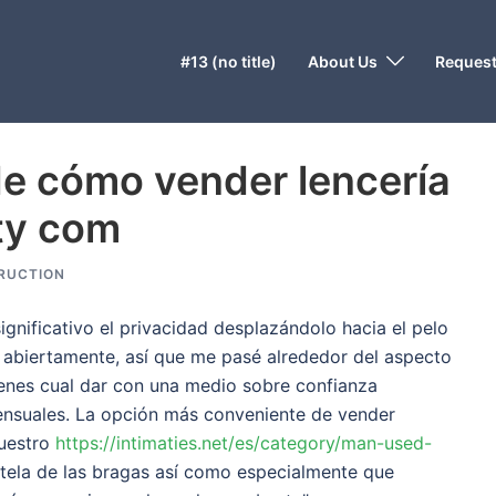
#13 (no title)
About Us
Request
e cómo vender lencería
ty com
RUCTION
nificativo el privacidad desplazándolo hacia el pelo
 abiertamente, así que me pasé alrededor del aspecto
 tienes cual dar con una medio sobre confianza
ensuales.
La opción más conveniente de vender
nuestro
https://intimaties.net/es/category/man-used-
tela de las bragas así­ como especialmente que