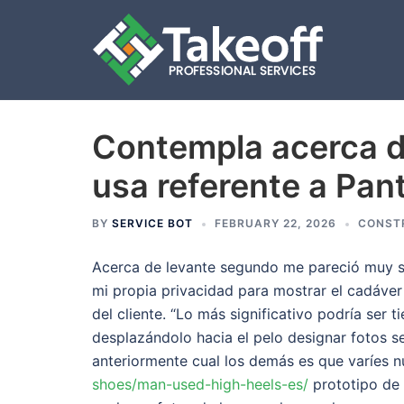
Contempla acerca d
Skip
to
usa referente a Pan
content
BY
SERVICE BOT
FEBRUARY 22, 2026
CONST
Acerca de levante segundo me pareció muy sig
mi propia privacidad para mostrar el cadáver
del cliente. “Lo más significativo podrí­a ser
desplazándolo hacia el pelo designar fotos s
anteriormente cual los demás es que varíes 
shoes/man-used-high-heels-es/
prototipo de 