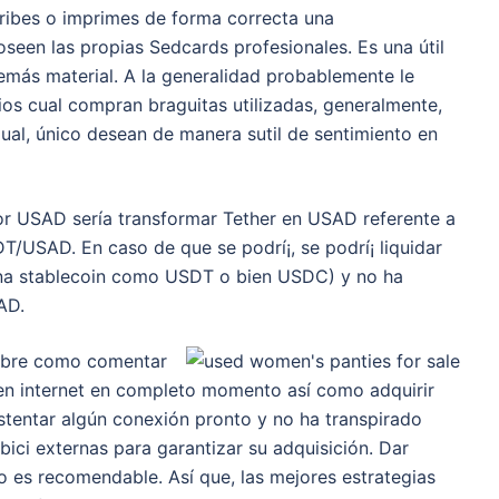
cribes o imprimes de forma correcta una
seen las propias Sedcards profesionales. Es una útil
demás material. A la generalidad probablemente le
rios cual compran braguitas utilizadas, generalmente,
al, único desean de manera sutil de sentimiento en
or USAD serí­a transformar Tether en USAD referente a
T/USAD. En caso de que se podrí¡, se podrí¡ liquidar
una stablecoin como USDT o bien USDC) y no ha
AD.
sobre como comentar
en internet en completo momento así­ como adquirir
ustentar algún conexión pronto y no ha transpirado
bici externas para garantizar su adquisición. Dar
no es recomendable. Así que, las mejores estrategias