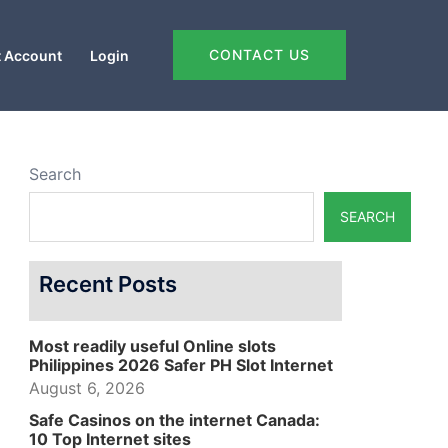
CONTACT US
 Account
Login
Search
SEARCH
Recent Posts
Most readily useful Online slots
Philippines 2026 Safer PH Slot Internet
August 6, 2026
Safe Casinos on the internet Canada:
10 Top Internet sites