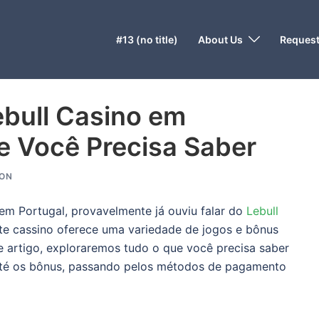
#13 (no title)
About Us
Request
bull Casino em
e Você Precisa Saber
ON
em Portugal, provavelmente já ouviu falar do
Lebull
te cassino oferece uma variedade de jogos e bônus
e artigo, exploraremos tudo o que você precisa saber
 até os bônus, passando pelos métodos de pagamento