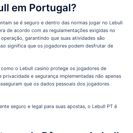
ull em Portugal?
untam se é seguro e dentro das normas jogar no Lebull
pera de acordo com as regulamentações exigidas no
e operação, garantindo que suas atividades são
sso significa que os jogadores podem desfrutar de
s como o Lebull casino protege os jogadores de
 de privacidade e segurança implementadas não apenas
asseguram que os dados pessoais dos jogadores
nte seguro e legal para suas apostas, o Lebull PT é