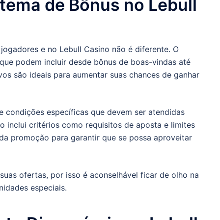
tema de Bônus no Lebull
jogadores e no Lebull Casino não é diferente. O
que podem incluir desde bônus de boas-vindas até
tivos são ideais para aumentar suas chances de ganhar
 condições específicas que devem ser atendidas
inclui critérios como requisitos de aposta e limites
ada promoção para garantir que se possa aproveitar
suas ofertas, por isso é aconselhável ficar de olho na
idades especiais.