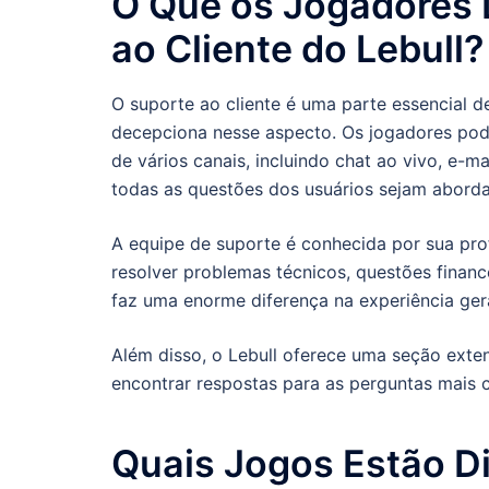
O Que os Jogadores 
ao Cliente do Lebull?
O suporte ao cliente é uma parte essencial d
decepciona nesse aspecto. Os jogadores pode
de vários canais, incluindo chat ao vivo, e-m
todas as questões dos usuários sejam abord
A equipe de suporte é conhecida por sua pro
resolver problemas técnicos, questões finance
faz uma enorme diferença na experiência gera
Além disso, o Lebull oferece uma seção ext
encontrar respostas para as perguntas mais 
Quais Jogos Estão Di