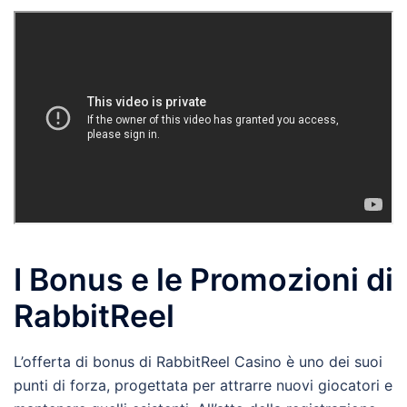
I Bonus e le Promozioni di
RabbitReel
L’offerta di bonus di RabbitReel Casino è uno dei suoi
punti di forza, progettata per attrarre nuovi giocatori e