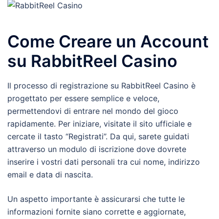
Come Creare un Account
su RabbitReel Casino
Il processo di registrazione su RabbitReel Casino è
progettato per essere semplice e veloce,
permettendovi di entrare nel mondo del gioco
rapidamente. Per iniziare, visitate il sito ufficiale e
cercate il tasto “Registrati”. Da qui, sarete guidati
attraverso un modulo di iscrizione dove dovrete
inserire i vostri dati personali tra cui nome, indirizzo
email e data di nascita.
Un aspetto importante è assicurarsi che tutte le
informazioni fornite siano corrette e aggiornate,