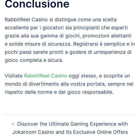
Conclusione
RabbitReel Casino si distingue come una scelta
eccellente per i giocatori sia principianti che esperti
grazie alla sua gamma di giochi, promozioni allettanti
e solide misure di sicurezza. Registrarsi è semplice e in
pochi passi sarete pronti a godere di un’esperienza di
gioco completa e sicura.
Visitate
RabbitReel Casino
oggi stesso, e scoprite un
mondo di divertimento alla vostra portata, sempre nel
rispetto delle norme e del gioco responsabile.
Post
Discover the Ultimate Gaming Experience with
navigation
Jokaroom Casino and Its Exclusive Online Offers