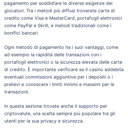
pagamento per soddisfare le diverse esigenze dei
giocatori. Tra i metodi più diffusi troverete carte di
credito come Visa e MasterCard, portafogli elettronici
come PayPal e Skrill, e metodi tradizionali come i
bonifici bancari.
Ogni metodo di pagamento ha i suoi vantaggi, come
ad esempio la rapidità delle transazioni con i
portafogli elettronici o la sicurezza elevata delle carte
di credito. È importante verificare se il casino addebita
eventuali commissioni aggiuntive per i depositi o i
prelievi e conoscere i limiti minimi e massimi per le
transazioni.
In questa sezione trovate anche il supporto per
criptovalute, una scelta sempre più popolare tra gli
utenti per la sua privacy e sicurezza.