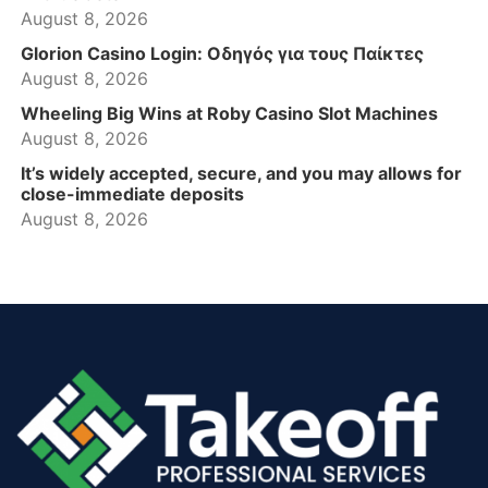
August 8, 2026
Glorion Casino Login: Οδηγός για τους Παίκτες
August 8, 2026
Wheeling Big Wins at Roby Casino Slot Machines
August 8, 2026
It’s widely accepted, secure, and you may allows for
close-immediate deposits
August 8, 2026