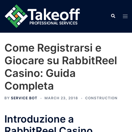
Skip
to
Search
Tog
content
men
Come Registrarsi e
Giocare su RabbitReel
Casino: Guida
Completa
BY
SERVICE BOT
MARCH 23, 2018
CONSTRUCTION
Introduzione a
RabbitReel Casino