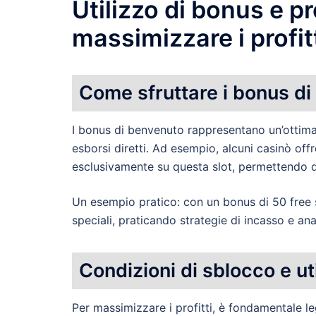
Utilizzo di bonus e p
massimizzare i profit
Come sfruttare i bonus di
I bonus di benvenuto rappresentano un’ottima
esborsi diretti. Ad esempio, alcuni casinò off
esclusivamente su questa slot, permettendo di
Un esempio pratico: con un bonus di 50 free s
speciali, praticando strategie di incasso e ana
Condizioni di sblocco e u
Per massimizzare i profitti, è fondamentale le