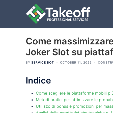
Come massimizzare 
Skip
to
Joker Slot su piatta
content
BY
SERVICE BOT
OCTOBER 11, 2025
CONSTR
Indice
Come scegliere le piattaforme mobili più
Metodi pratici per ottimizzare le probab
Utilizzo di bonus e promozioni per massi
Analisi delle caratteristiche tecniche di