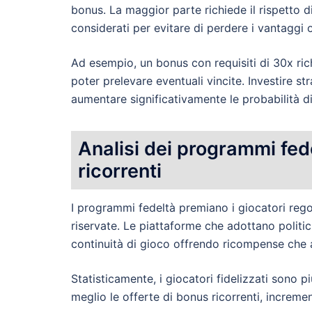
bonus. La maggior parte richiede il rispetto 
considerati per evitare di perdere i vantaggi o
Ad esempio, un bonus con requisiti di 30x ric
poter prelevare eventuali vincite. Investire st
aumentare significativamente le probabilità d
Analisi dei programmi fed
ricorrenti
I programmi fedeltà premiano i giocatori rego
riservate. Le piattaforme che adottano politic
continuità di gioco offrendo ricompense che 
Statisticamente, i giocatori fidelizzati sono p
meglio le offerte di bonus ricorrenti, incremen