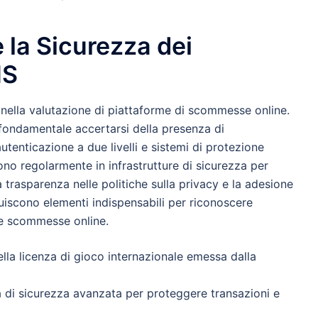
 la Sicurezza dei
MS
e nella valutazione di piattaforme di scommesse online.
ondamentale accertarsi della presenza di
autenticazione a due livelli e sistemi di protezione
tono regolarmente in infrastrutture di sicurezza per
La trasparenza nelle politiche sulla privacy e la adesione
tuiscono elementi indispensabili per riconoscere
lle scommesse online.
della licenza di gioco internazionale emessa dalla
ra di sicurezza avanzata per proteggere transazioni e