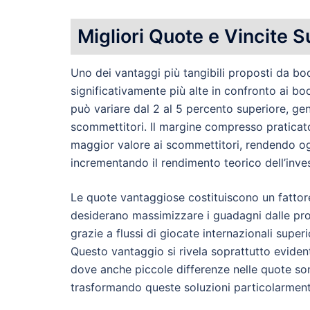
Migliori Quote e Vincite S
Uno dei vantaggi più tangibili proposti da 
significativamente più alte in confronto ai bo
può variare dal 2 al 5 percento superiore, gen
scommettitori. Il margine compresso praticato 
maggior valore ai scommettitori, rendendo ogn
incrementando il rendimento teorico dell’inv
Le quote vantaggiose costituiscono un fattore
desiderano massimizzare i guadagni dalle prop
grazie a flussi di giocate internazionali super
Questo vantaggio si rivela soprattutto evident
dove anche piccole differenze nelle quote s
trasformando queste soluzioni particolarmente 