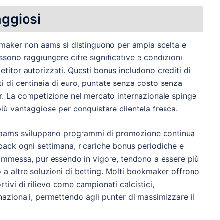
ggiosi
maker non aams si distinguono per ampia scelta e
ono raggiungere cifre significative e condizioni
itor autorizzati. Questi bonus includono crediti di
 di centinaia di euro, puntate senza costo senza
 tier. La competizione nel mercato internazionale spinge
più vantaggiose per conquistare clientela fresca.
 aams sviluppano programmi di promozione continua
back ogni settimana, ricariche bonus periodiche e
scommessa, pur essendo in vigore, tendono a essere più
to a altre soluzioni di betting. Molti bookmaker offrono
rtivi di rilievo come campionati calcistici,
nazionali, permettendo agli punter di massimizzare il