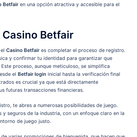
 Betfair
en una opción atractiva y accesible para el
 Casino Betfair
 el
Casino Betfair
es completar el proceso de registro.
ca y confirmar tu identidad para garantizar que
. Este proceso, aunque meticuloso, se simplifica
desde el
Betfair login
inicial hasta la verificación final
trados es crucial ya que está directamente
us futuras transacciones financieras.
gistro, te abres a numerosas posibilidades de juego.
y seguros de la industria, con un enfoque claro en la
ntorno de juego justo.
r de varias promociones de bienvenida, que hacen que