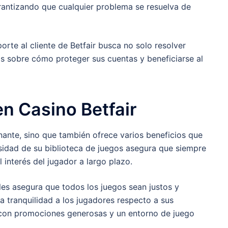
arantizando que cualquier problema se resuelva de
orte al cliente de Betfair busca no solo resolver
s sobre cómo proteger sus cuentas y beneficiarse al
en Casino Betfair
ante, sino que también ofrece varios beneficios que
sidad de su biblioteca de juegos asegura que siempre
interés del jugador a largo plazo.
les asegura que todos los juegos sean justos y
 tranquilidad a los jugadores respecto a sus
con promociones generosas y un entorno de juego