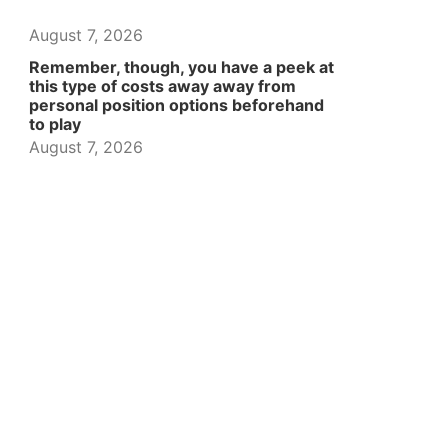
August 7, 2026
Remember, though, you have a peek at
this type of costs away away from
personal position options beforehand
to play
August 7, 2026