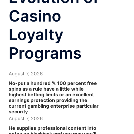
Casino
Loyalty
Programs
August 7, 2026
No-put a hundred % 100 percent free
spins as a rule have a little while
highest betting limits or an excellent
earnings protection providing the
current gambling enterprise particular
security
August 7, 2026
He supplies professional content into
notes eg blackjack and you may you’ll