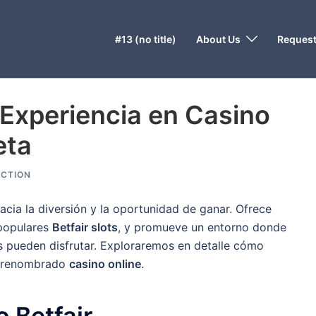
#13 (no title)
About Us
Request
Experiencia en Casino
eta
CTION
cia la diversión y la oportunidad de ganar. Ofrece
 populares
Betfair slots
, y promueve un entorno donde
s pueden disfrutar. Exploraremos en detalle cómo
e renombrado
casino online
.
 Betfair