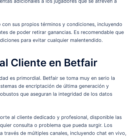
entas adicionales a los jugadores que se atreven a
 con sus propios términos y condiciones, incluyendo
ntes de poder retirar ganancias. Es recomendable que
iciones para evitar cualquier malentendido.
l Cliente en Betfair
idad es primordial. Betfair se toma muy en serio la
istemas de encriptación de última generación y
robustos que aseguran la integridad de los datos
te al cliente dedicado y profesional, disponible las
lquier consulta o problema que pueda surgir. Los
 través de múltiples canales, incluyendo chat en vivo,