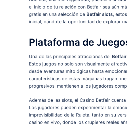
el inicio de tu relación con Betfair sea aún
gratis en una selección de
Betfair slots
, esto
inicial, dándote la oportunidad de explorar má
Plataforma de Juego
Una de las principales atracciones del
Betfair
Estos juegos no solo son visualmente atracti
desde aventuras mitológicas hasta emocionan
características de estas máquinas tragamone
progresivos, mantienen a los jugadores comp
Además de las slots, el Casino Betfair cuent
Los jugadores pueden experimentar la emoción 
imprevisibilidad de la Ruleta, tanto en su ve
casino en vivo, donde los crupieres reales añ