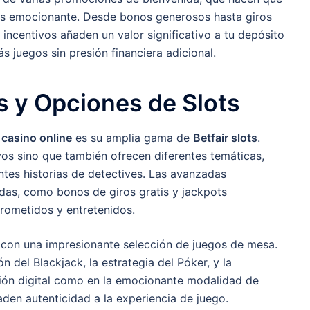
 más emocionante. Desde bonos generosos hasta giros
s incentivos añaden un valor significativo a tu depósito
s juegos sin presión financiera adicional.
s y Opciones de Slots
 casino online
es su amplia gama de
Betfair slots
.
vos sino que también ofrecen diferentes temáticas,
tes historias de detectives. Las avanzadas
das, como bonos de giros gratis y jackpots
rometidos y entretenidos.
a con una impresionante selección de juegos de mesa.
del Blackjack, la estrategia del Póker, y la
rsión digital como en la emocionante modalidad de
aden autenticidad a la experiencia de juego.