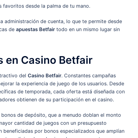
s favoritos desde la palma de tu mano.
a administración de cuenta, lo que te permite desde
icas de
apuestas Betfair
todo en un mismo lugar sin
 en Casino Betfair
tractivo del
Casino Betfair
. Constantes campañas
jorar la experiencia de juego de los usuarios. Desde
cíficas de temporada, cada oferta está diseñada con
gadores obtienen de su participación en el casino.
s bonos de depósito, que a menudo doblan el monto
 mayor cantidad de juegos con un presupuesto
 beneficiadas por bonos especializados que amplían