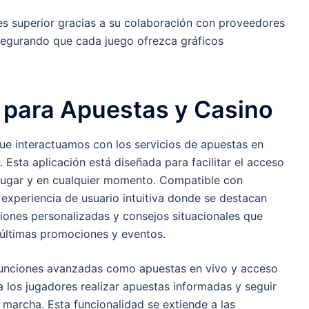
s superior gracias a su colaboración con proveedores
 asegurando que cada juego ofrezca gráficos
p para Apuestas y Casino
ue interactuamos con los servicios de apuestas en
 Esta aplicación está diseñada para facilitar el acceso
 lugar y en cualquier momento. Compatible con
 experiencia de usuario intuitiva donde se destacan
ciones personalizadas y consejos situacionales que
 últimas promociones y eventos.
 funciones avanzadas como apuestas en vivo y acceso
 a los jugadores realizar apuestas informadas y seguir
 marcha. Esta funcionalidad se extiende a las