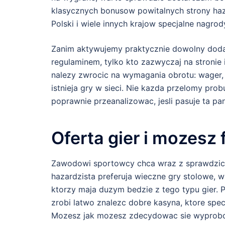
klasycznych bonusow powitalnych strony ha
Polski i wiele innych krajow specjalne nagrod
Zanim aktywujemy praktycznie dowolny doda
regulaminem, tylko kto zazwyczaj na stronie
nalezy zwrocic na wymagania obrotu: wager,
istnieja gry w sieci. Nie kazda przelomy pro
poprawnie przeanalizowac, jesli pasuje ta pa
Oferta gier i mozesz 
Zawodowi sportowcy chca wraz z sprawdzic 
hazardzista preferuja wieczne gry stolowe, 
ktorzy maja duzym bedzie z tego typu gier. 
zrobi latwo znalezc dobre kasyna, ktore spec
Mozesz jak mozesz zdecydowac sie wyprobow