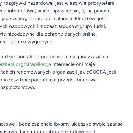
y rozgrywki hazardowej jest wlasciwie priorytetem
syno internetowe, warto upewnic sie, ty na pewno
ajace wiarygodnosc dzialalnosci. Kluczowe jest
ch osobowych i mozesz srodkow grupy ludzi.
wie nieodzowne dla ochrony danych online,
zesz zarobki wygranych.
rdziej portali do gra online, nasi guru zwracaja
zbets.org/pl/aplikacja
internecie oni maja
 takich renomowanych organizacji jak eCOGRA jesli
i mozesz transparentnosc przedsiebiorstwa
ezpieczenstwa.
netowe i bedziesz chcielibysmy ulepszyc swoje szanse
onusowa danego operatora hazardowego. I