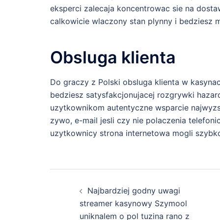
eksperci zalecaja koncentrowac sie na dos
calkowicie wlaczony stan plynny i bedziesz 
Obsluga klienta
Do graczy z Polski obsluga klienta w kasyna
bedziesz satysfakcjonujacej rozgrywki hazar
uzytkownikom autentyczne wsparcie najwyzsze
zywo, e-mail jesli czy nie polaczenia telefoni
uzytkownicy strona internetowa mogli szybk
Post
Najbardziej godny uwagi
navigation
streamer kasynowy Szymool
uniknalem o pol tuzina rano z