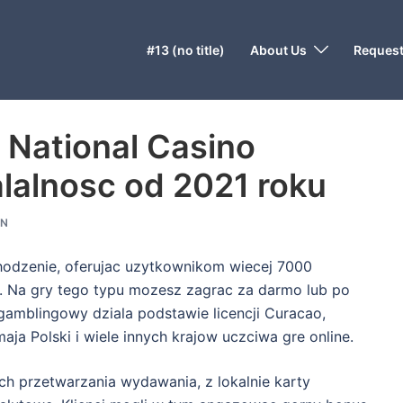
#13 (no title)
About Us
Request
National Casino
lalnosc od 2021 roku
ON
hodzenie, oferujac uzytkownikom wiecej 7000
. Na gry tego typu mozesz zagrac za darmo lub po
gamblingowy dziala podstawie licencji Curacao,
ja Polski i wiele innych krajow uczciwa gre online.
h przetwarzania wydawania, z lokalnie karty