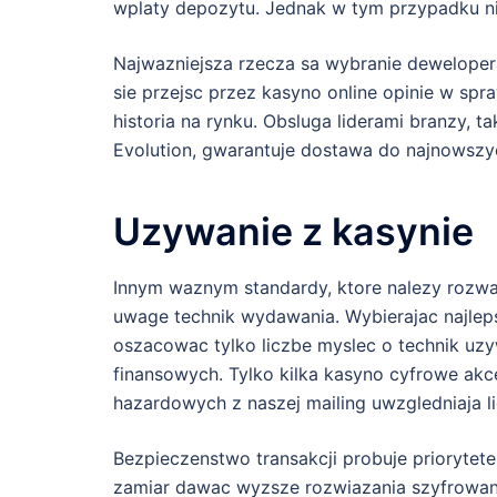
wplaty depozytu. Jednak w tym przypadku ni
Najwazniejsza rzecza sa wybranie deweloper
sie przejsc przez kasyno online opinie w s
historia na rynku. Obsluga liderami branzy, t
Evolution, gwarantuje dostawa do najnowszy
Uzywanie z kasynie
Innym waznym standardy, ktore nalezy rozw
uwage technik wydawania. Wybierajac najlep
oszacowac tylko liczbe myslec o technik uzy
finansowych. Tylko kilka kasyno cyfrowe akce
hazardowych z naszej mailing uwzgledniaja li
Bezpieczenstwo transakcji probuje prioryte
zamiar dawac wyzsze rozwiazania szyfrowani