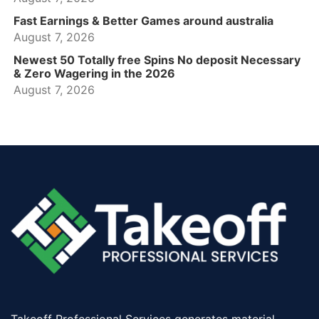
Fast Earnings & Better Games around australia
August 7, 2026
Newest 50 Totally free Spins No deposit Necessary
& Zero Wagering in the 2026
August 7, 2026
Takeoff Professional Services generates material