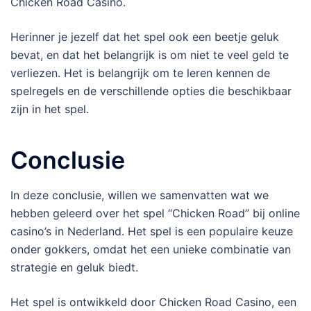
Chicken Road Casino.
Herinner je jezelf dat het spel ook een beetje geluk
bevat, en dat het belangrijk is om niet te veel geld te
verliezen. Het is belangrijk om te leren kennen de
spelregels en de verschillende opties die beschikbaar
zijn in het spel.
Conclusie
In deze conclusie, willen we samenvatten wat we
hebben geleerd over het spel “Chicken Road” bij online
casino’s in Nederland. Het spel is een populaire keuze
onder gokkers, omdat het een unieke combinatie van
strategie en geluk biedt.
Het spel is ontwikkeld door Chicken Road Casino, een