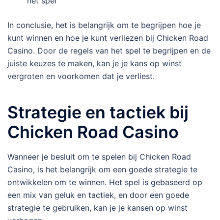
het spel
In conclusie, het is belangrijk om te begrijpen hoe je
kunt winnen en hoe je kunt verliezen bij Chicken Road
Casino. Door de regels van het spel te begrijpen en de
juiste keuzes te maken, kan je je kans op winst
vergroten en voorkomen dat je verliest.
Strategie en tactiek bij
Chicken Road Casino
Wanneer je besluit om te spelen bij Chicken Road
Casino, is het belangrijk om een goede strategie te
ontwikkelen om te winnen. Het spel is gebaseerd op
een mix van geluk en tactiek, en door een goede
strategie te gebruiken, kan je je kansen op winst