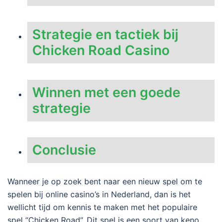
Strategie en tactiek bij
Chicken Road Casino
Winnen met een goede
strategie
Conclusie
Wanneer je op zoek bent naar een nieuw spel om te
spelen bij online casino’s in Nederland, dan is het
wellicht tijd om kennis te maken met het populaire
spel “Chicken Road”. Dit spel is een soort van keno,