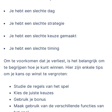
Je hebt een slechte dag
Je hebt een slechte strategie
Je hebt een slechte keuze gemaakt
Je hebt een slechte timing
Om te voorkomen dat je verliest, is het belangrijk om
te begrijpen hoe je kunt winnen. Hier zijn enkele tips
om je kans op winst te vergroten:
Studie de regels van het spel
Kies de juiste keuzes
Gebruik je bonus
Maak gebruik van de verschillende functies van