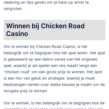
nadering en tips geven om je kans op winst te
vergroten.
Winnen bij Chicken Road
Casino
Om te winnen bij Chicken Road Casino, is het
belangrijk om te begrijpen hoe het spel werkt. Het spel
is gebaseerd op een demo-versie van het originele
spel, waarbij je als speler een reis maakt langs een
“chicken road” om een grote prijs te winnen. Het spel
is een mix van geluk en strategie, waarbij je moet
beslissingen nemen over welke keuzes je maakt om de
hoogste prijs te winnen.
Om te winnen, is het belangrijk om te begrijpen hoe de