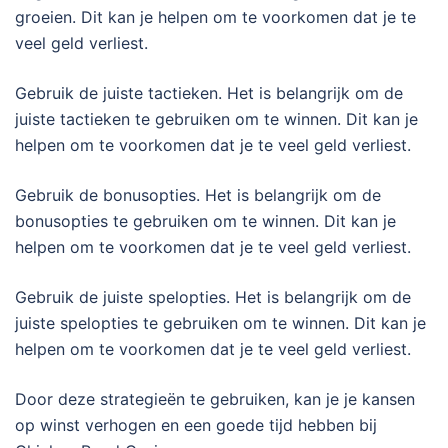
groeien. Dit kan je helpen om te voorkomen dat je te
veel geld verliest.
Gebruik de juiste tactieken. Het is belangrijk om de
juiste tactieken te gebruiken om te winnen. Dit kan je
helpen om te voorkomen dat je te veel geld verliest.
Gebruik de bonusopties. Het is belangrijk om de
bonusopties te gebruiken om te winnen. Dit kan je
helpen om te voorkomen dat je te veel geld verliest.
Gebruik de juiste spelopties. Het is belangrijk om de
juiste spelopties te gebruiken om te winnen. Dit kan je
helpen om te voorkomen dat je te veel geld verliest.
Door deze strategieën te gebruiken, kan je je kansen
op winst verhogen en een goede tijd hebben bij