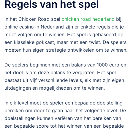
Regels van het spel
In het Chicken Road spel
chicken road nederland
bij
online casino in Nederland zijn er enkele regels die je
moet volgen om te winnen. Het spel is gebaseerd op
een klassieke gokkast, maar met een twist. De spelers
moeten hun eigen strategie ontwikkelen om te winnen.
De spelers beginnen met een balans van 1000 euro en
het doel is om deze balans te vergroten. Het spel
bestaat uit vijf verschillende levels, elk met zijn eigen
uitdagingen en mogelijkheden om te winnen.
In elk level moet de speler een bepaalde doelstelling
bereiken om door te gaan naar het volgende level. De
doelstellingen kunnen variëren van het bereiken van
een bepaalde score tot het winnen van een bepaalde