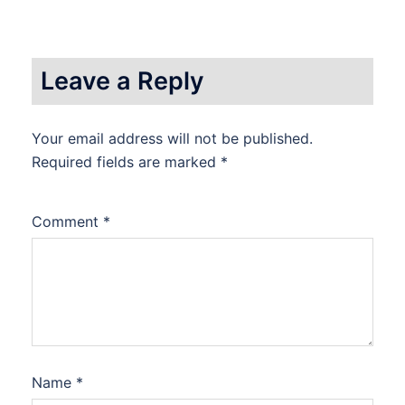
Leave a Reply
Your email address will not be published.
Required fields are marked
*
Comment
*
Name
*