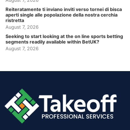
Reiteratamente ti inviano inviti verso tornei di bisca
aperti single alle popolazione della nostra cerchia
ristretta
August 7, 2026
Seeking to start looking at the on line sports betting
segments readily available within BetUK?
August 7, 2026