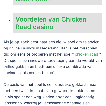
Voordelen van Chicken
Road casino
Als je op zoek bent naar een nieuw spel om te spelen
bij online casino’s in Nederland, dan is het misschien
tijd om eens te proberen met het spel ”
chicken road
“.
Dit spel is een nieuwere toevoeging aan de wereld van
online gokken en biedt een unieke combinatie van
spelmechanismen en thema’s.
De basis van het spel is een klassieke gokkast, maar
met een twist. In plaats van gewoon te gokken, moet
je als speler een weg vinden door een jungleachtig
landschap, waarbij je verschillende obstakels en