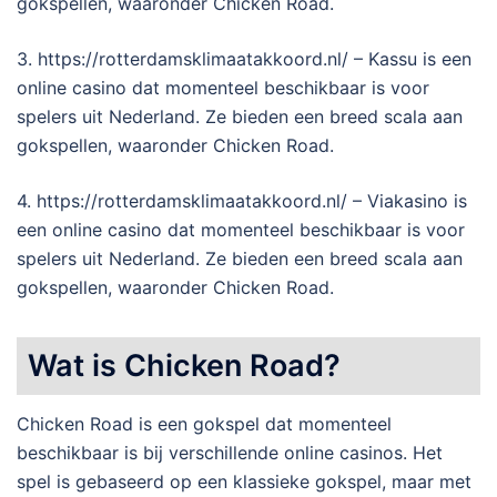
gokspellen, waaronder Chicken Road.
3. https://rotterdamsklimaatakkoord.nl/ – Kassu is een
online casino dat momenteel beschikbaar is voor
spelers uit Nederland. Ze bieden een breed scala aan
gokspellen, waaronder Chicken Road.
4. https://rotterdamsklimaatakkoord.nl/ – Viakasino is
een online casino dat momenteel beschikbaar is voor
spelers uit Nederland. Ze bieden een breed scala aan
gokspellen, waaronder Chicken Road.
Wat is Chicken Road?
Chicken Road is een gokspel dat momenteel
beschikbaar is bij verschillende online casinos. Het
spel is gebaseerd op een klassieke gokspel, maar met