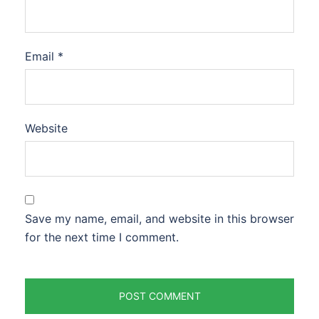
Email
*
Website
Save my name, email, and website in this browser
for the next time I comment.