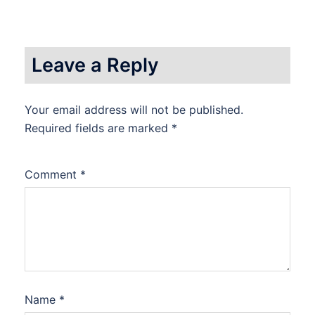
Leave a Reply
Your email address will not be published.
Required fields are marked
*
Comment
*
Name
*