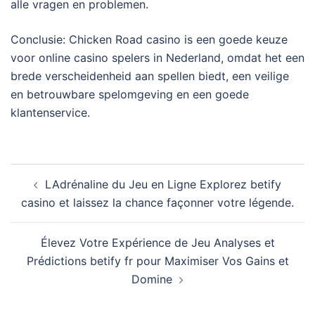
alle vragen en problemen.
Conclusie: Chicken Road casino is een goede keuze
voor online casino spelers in Nederland, omdat het een
brede verscheidenheid aan spellen biedt, een veilige
en betrouwbare spelomgeving en een goede
klantenservice.
Post
LAdrénaline du Jeu en Ligne Explorez betify
navigation
casino et laissez la chance façonner votre légende.
Élevez Votre Expérience de Jeu Analyses et
Prédictions betify fr pour Maximiser Vos Gains et
Domine