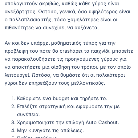
υπολογιστούν ακριβώς, καθώς κάθε γύρος είναι
ανεξάρτητος. Ωστόσο, γενικά, όσο υψηλότερος είναι
ο πολλαπλασιαστής, τόσο χαμηλότερες είναι οι
πιθανότητες να συνεχίσει να αυξάνεται.
Αν και δεν υπάρχει μαθηματικός τύπος για την
πρόβλεψη του πότε θα crashάρει το παιχνίδι, μπορείτε
να παρακολουθήσετε τις προηγούμενες γύρους για
να αποκτήσετε μια αίσθηση του τρόπου με τον οποίο
λειτουργεί. Ωστόσο, να θυμάστε ότι οι παλαιότεροι
γύροι δεν επηρεάζουν τους μελλοντικούς.
Καθορίστε ένα budget και τηρήστε το.
Επιλέξτε στρατηγική και εφαρμόστε την με
συνέπεια.
Χρησιμοποιήστε την επιλογή Auto Cashout.
Μην κυνηγάτε τις απώλειες.