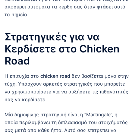
αποσύρει αυτόματα τα κέρδη σας όταν φτάσει αυτό
το σημείο.
Στρατηγικές για να
Κερδίσετε στο Chicken
Road
Η επιτυχία στο
chicken road
δεν βασίζεται μόνο στην
τύχη. Υπάρχουν αρκετές στρατηγικές που μπορείτε
να χρησιμοποιήσετε για να αυξήσετε τις πιθανότητές
σας να κερδίσετε.
Μία δημοφιλής στρατηγική είναι η “Martingale”, η
οποία περιλαμβάνει τη διπλασιασμό του στοιχήματός
σας μετά από κάθε ήττα. Αυτό σας επιτρέπει να