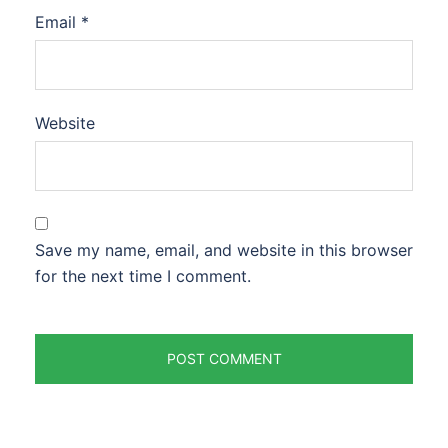
Email
*
Website
Save my name, email, and website in this browser
for the next time I comment.