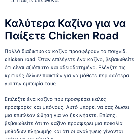
Παίξτε υπεύθυνα.
Καλύτερα Καζίνο για να
Παίξετε Chicken Road
Πολλά διαδικτυακά καζίνο προσφέρουν το παιχνίδι
chicken road
. Όταν επιλέγετε ένα καζίνο, βεβαιωθείτε
ότι είναι αξιόπιστο και αδειοδοτημένο. Ελέγξτε τις
κριτικές άλλων παικτών για να μάθετε περισσότερα
για την εμπειρία τους.
Επιλέξτε ένα καζίνο που προσφέρει καλές
προσφορές και μπόνους. Αυτό μπορεί να σας δώσει
μια επιπλέον ώθηση για να ξεκινήσετε. Επίσης,
βεβαιωθείτε ότι το καζίνο προσφέρει μια ποικιλία
μεθόδων πληρωμής και ότι οι αναλήψεις γίνονται