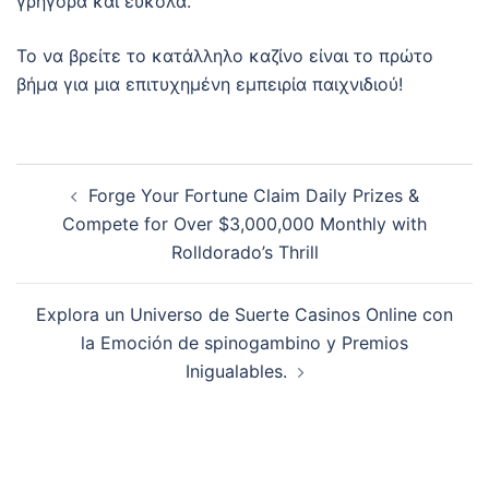
γρήγορα και εύκολα.
Το να βρείτε το κατάλληλο καζίνο είναι το πρώτο
βήμα για μια επιτυχημένη εμπειρία παιχνιδιού!
Post
Forge Your Fortune Claim Daily Prizes &
navigation
Compete for Over $3,000,000 Monthly with
Rolldorado’s Thrill
Explora un Universo de Suerte Casinos Online con
la Emoción de spinogambino y Premios
Inigualables.