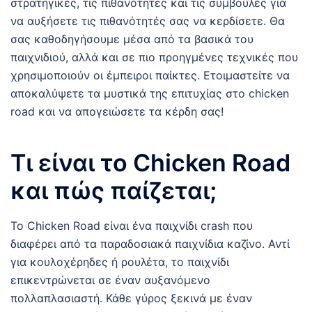
στρατηγικές, τις πιθανότητες και τις συμβουλές για
να αυξήσετε τις πιθανότητές σας να κερδίσετε. Θα
σας καθοδηγήσουμε μέσα από τα βασικά του
παιχνιδιού, αλλά και σε πιο προηγμένες τεχνικές που
χρησιμοποιούν οι έμπειροι παίκτες. Ετοιμαστείτε να
αποκαλύψετε τα μυστικά της επιτυχίας στο chicken
road και να απογειώσετε τα κέρδη σας!
Τι είναι το Chicken Road
και πώς παίζεται;
Το Chicken Road είναι ένα παιχνίδι crash που
διαφέρει από τα παραδοσιακά παιχνίδια καζίνο. Αντί
για κουλοχέρηδες ή ρουλέτα, το παιχνίδι
επικεντρώνεται σε έναν αυξανόμενο
πολλαπλασιαστή. Κάθε γύρος ξεκινά με έναν