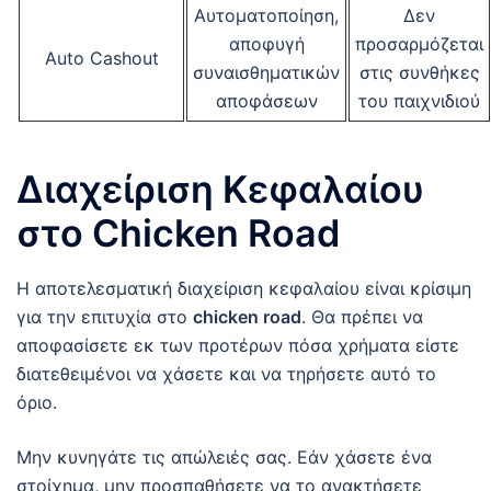
Αυτοματοποίηση,
Δεν
αποφυγή
προσαρμόζεται
Auto Cashout
συναισθηματικών
στις συνθήκες
αποφάσεων
του παιχνιδιού
Διαχείριση Κεφαλαίου
στο Chicken Road
Η αποτελεσματική διαχείριση κεφαλαίου είναι κρίσιμη
για την επιτυχία στο
chicken road
. Θα πρέπει να
αποφασίσετε εκ των προτέρων πόσα χρήματα είστε
διατεθειμένοι να χάσετε και να τηρήσετε αυτό το
όριο.
Μην κυνηγάτε τις απώλειές σας. Εάν χάσετε ένα
στοίχημα, μην προσπαθήσετε να το ανακτήσετε