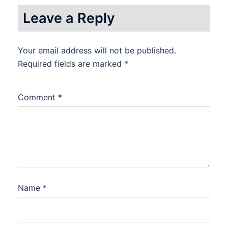
Leave a Reply
Your email address will not be published.
Required fields are marked
*
Comment
*
Name
*