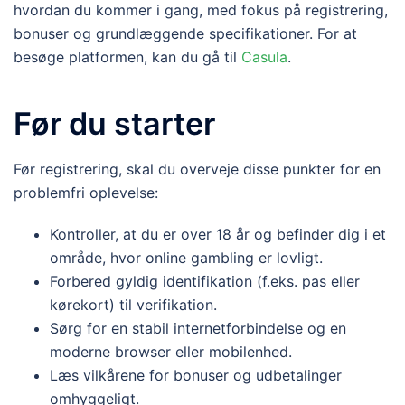
hvordan du kommer i gang, med fokus på registrering,
bonuser og grundlæggende specifikationer. For at
besøge platformen, kan du gå til
Casula
.
Før du starter
Før registrering, skal du overveje disse punkter for en
problemfri oplevelse:
Kontroller, at du er over 18 år og befinder dig i et
område, hvor online gambling er lovligt.
Forbered gyldig identifikation (f.eks. pas eller
kørekort) til verifikation.
Sørg for en stabil internetforbindelse og en
moderne browser eller mobilenhed.
Læs vilkårene for bonuser og udbetalinger
omhyggeligt.