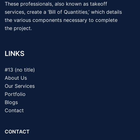
These professionals, also known as takeoff
services, create a ‘Bill of Quantities,’ which details
the various components necessary to complete
the project.
LINKS
#13 (no title)
About Us
Our Services
Portfolio
Blogs
Contact
CONTACT