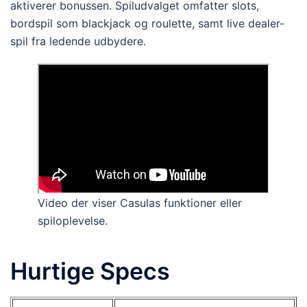
aktiverer bonussen. Spiludvalget omfatter slots,
bordspil som blackjack og roulette, samt live dealer-
spil fra ledende udbydere.
Video der viser Casulas funktioner eller
spiloplevelse.
Hurtige Specs