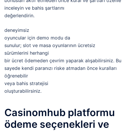
bonusları aktif etmeden önce kural ve şartları özenle
inceleyin ve bahis şartlarını
değerlendirin.
deneyimsiz
oyuncular için demo modu da
sunulur; slot ve masa oyunlarının ücretsiz
sürümlerini herhangi
bir ücret ödemeden çevrim yaparak alışabilirsiniz. Bu
sayede kendi paranızı riske atmadan önce kuralları
öğrenebilir
veya bahis stratejisi
oluşturabilirsiniz.
Casinomhub platformu
ödeme seçenekleri ve