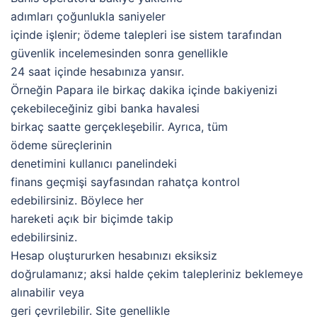
adımları çoğunlukla saniyeler
içinde işlenir; ödeme talepleri ise sistem tarafından
güvenlik incelemesinden sonra genellikle
24 saat içinde hesabınıza yansır.
Örneğin Papara ile birkaç dakika içinde bakiyenizi
çekebileceğiniz gibi banka havalesi
birkaç saatte gerçekleşebilir. Ayrıca, tüm
ödeme süreçlerinin
denetimini kullanıcı panelindeki
finans geçmişi sayfasından rahatça kontrol
edebilirsiniz. Böylece her
hareketi açık bir biçimde takip
edebilirsiniz.
Hesap oluştururken hesabınızı eksiksiz
doğrulamanız; aksi halde çekim talepleriniz beklemeye
alınabilir veya
geri çevrilebilir. Site genellikle