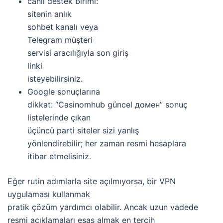
canlı destek birimi:
sitənin anlık
sohbet kanalı veya
Telegram müşteri
servisi aracılığıyla son giriş
linki
isteyebilirsiniz.
Google sonuçlarına
dikkat: “Casinomhub güncel домен” sonuç
listelerinde çıkan
üçüncü parti siteler sizi yanlış
yönlendirebilir; her zaman resmi hesaplara
itibar etmelisiniz.
Eğer rutin adımlarla site açılmıyorsa, bir VPN
uygulaması kullanmak
pratik çözüm yardımcı olabilir. Ancak uzun vadede
resmi açıklamaları esas almak en tercih