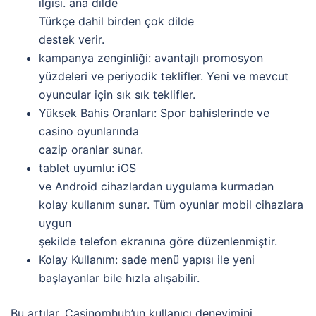
ilgisi. ana dilde
Türkçe dahil birden çok dilde
destek verir.
kampanya zenginliği: avantajlı promosyon
yüzdeleri ve periyodik teklifler. Yeni ve mevcut
oyuncular için sık sık teklifler.
Yüksek Bahis Oranları: Spor bahislerinde ve
casino oyunlarında
cazip oranlar sunar.
tablet uyumlu: iOS
ve Android cihazlardan uygulama kurmadan
kolay kullanım sunar. Tüm oyunlar mobil cihazlara
uygun
şekilde telefon ekranına göre düzenlenmiştir.
Kolay Kullanım: sade menü yapısı ile yeni
başlayanlar bile hızla alışabilir.
Bu artılar, Casinomhub’un kullanıcı deneyimini