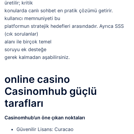
üretilir; kritik
konularda canlı sohbet en pratik çözümü getirir.
kullanıcı memnuniyeti bu
platformun stratejik hedefleri arasındadır. Ayrıca SSS
(сık sorulanlar)
alanı ile birçok temel
soruyu ek desteğe
gerek kalmadan aşabilirsiniz.
online casino
Casinomhub güçlü
tarafları
Casinomhub’un öne çıkan noktaları
Güvenilir Lisans: Curacao