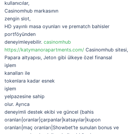
kullanıcılar,
Casinomhub markasının
zengin slot,
HD yayınlı masa oyunları ve prematch bahisler
portföyünden
deneyimleyebilir.
casinomhub
https://katymanorapartments.com/
Casinomhub sitesi,
Papara altyapısı, Jeton gibi ülkeye özel finansal
işlem
kanalları ile
tokenlara kadar esnek
işlem
yelpazesine sahip
olur. Ayrıca
deneyimli destek ekibi ve güncel {bahis
oranları|oranlar|çarpanlar|katsayılar|kupon
oranları|maç oranları|Showbet’te sunulan bonus ve