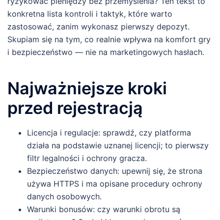
ryzykować pieniędzy bez przemyślenia? Ten tekst to
konkretna lista kontroli i taktyk, które warto
zastosować, zanim wykonasz pierwszy depozyt.
Skupiam się na tym, co realnie wpływa na komfort gry
i bezpieczeństwo — nie na marketingowych hasłach.
Najważniejsze kroki
przed rejestracją
Licencja i regulacje: sprawdź, czy platforma
działa na podstawie uznanej licencji; to pierwszy
filtr legalności i ochrony gracza.
Bezpieczeństwo danych: upewnij się, że strona
używa HTTPS i ma opisane procedury ochrony
danych osobowych.
Warunki bonusów: czy warunki obrotu są