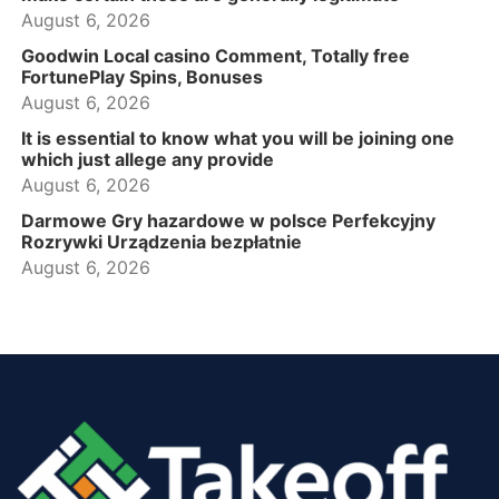
August 6, 2026
Goodwin Local casino Comment, Totally free
FortunePlay Spins, Bonuses
August 6, 2026
It is essential to know what you will be joining one
which just allege any provide
August 6, 2026
Darmowe Gry hazardowe w polsce Perfekcyjny
Rozrywki Urządzenia bezpłatnie
August 6, 2026