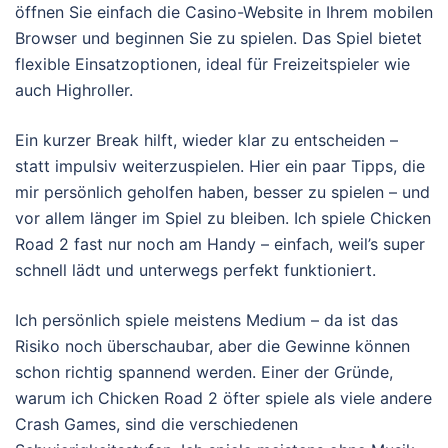
öffnen Sie einfach die Casino-Website in Ihrem mobilen
Browser und beginnen Sie zu spielen. Das Spiel bietet
flexible Einsatzoptionen, ideal für Freizeitspieler wie
auch Highroller.
Ein kurzer Break hilft, wieder klar zu entscheiden –
statt impulsiv weiterzuspielen. Hier ein paar Tipps, die
mir persönlich geholfen haben, besser zu spielen – und
vor allem länger im Spiel zu bleiben. Ich spiele Chicken
Road 2 fast nur noch am Handy – einfach, weil’s super
schnell lädt und unterwegs perfekt funktioniert.
Ich persönlich spiele meistens Medium – da ist das
Risiko noch überschaubar, aber die Gewinne können
schon richtig spannend werden. Einer der Gründe,
warum ich Chicken Road 2 öfter spiele als viele andere
Crash Games, sind die verschiedenen