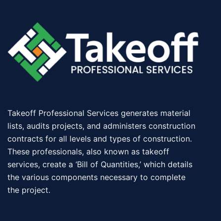
Takeoff Professional Services generates material
lists, audits projects, and administers construction
contracts for all levels and types of construction.
These professionals, also known as takeoff
services, create a ‘Bill of Quantities,’ which details
the various components necessary to complete
the project.