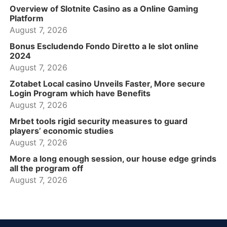
Overview of Slotnite Casino as a Online Gaming
Platform
August 7, 2026
Bonus Escludendo Fondo Diretto a le slot online
2024
August 7, 2026
Zotabet Local casino Unveils Faster, More secure
Login Program which have Benefits
August 7, 2026
Mrbet tools rigid security measures to guard
players’ economic studies
August 7, 2026
More a long enough session, our house edge grinds
all the program off
August 7, 2026