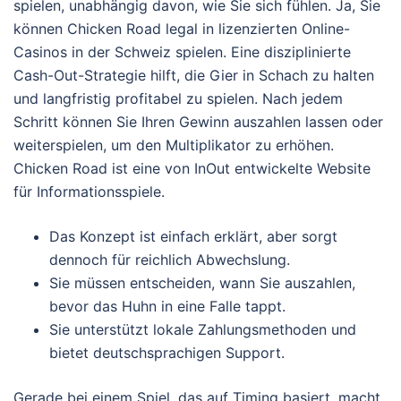
spielen, unabhängig davon, wie Sie sich fühlen. Ja, Sie
können Chicken Road legal in lizenzierten Online-
Casinos in der Schweiz spielen. Eine disziplinierte
Cash-Out-Strategie hilft, die Gier in Schach zu halten
und langfristig profitabel zu spielen. Nach jedem
Schritt können Sie Ihren Gewinn auszahlen lassen oder
weiterspielen, um den Multiplikator zu erhöhen.
Chicken Road ist eine von InOut entwickelte Website
für Informationsspiele.
Das Konzept ist einfach erklärt, aber sorgt
dennoch für reichlich Abwechslung.
Sie müssen entscheiden, wann Sie auszahlen,
bevor das Huhn in eine Falle tappt.
Sie unterstützt lokale Zahlungsmethoden und
bietet deutschsprachigen Support.
Gerade bei einem Spiel, das auf Timing basiert, macht