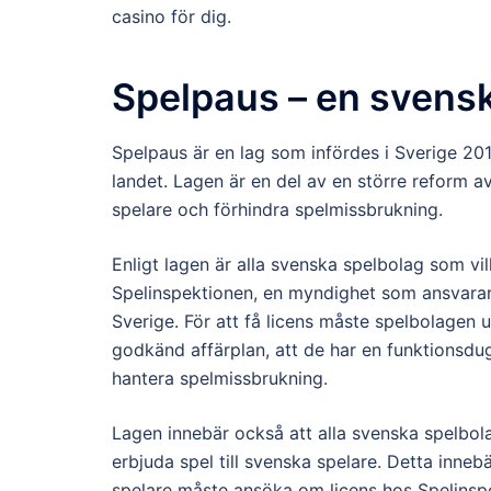
casino för dig.
Spelpaus – en svensk
Spelpaus är en lag som infördes i Sverige 201
landet. Lagen är en del av en större reform a
spelare och förhindra spelmissbrukning.
Enligt lagen är alla svenska spelbolag som vi
Spelinspektionen, en myndighet som ansvarar
Sverige. För att få licens måste spelbolagen u
godkänd affärplan, att de har en funktionsdugl
hantera spelmissbrukning.
Lagen innebär också att alla svenska spelbola
erbjuda spel till svenska spelare. Detta innebä
spelare måste ansöka om licens hos Spelinspe