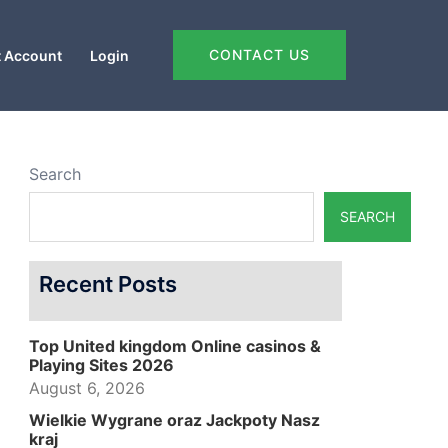
CONTACT US
 Account
Login
Search
SEARCH
Recent Posts
Top United kingdom Online casinos &
Playing Sites 2026
August 6, 2026
Wielkie Wygrane oraz Jackpoty Nasz
kraj