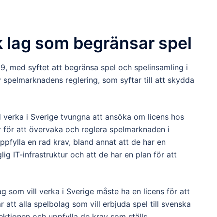
 lag som begränsar spel
9, med syftet att begränsa spel och spelinsamling i
v spelmarknadens reglering, som syftar till att skydda
ll verka i Sverige tvungna att ansöka om licens hos
 för att övervaka och reglera spelmarknaden i
ppfylla en rad krav, bland annat att de har en
ig IT-infrastruktur och att de har en plan för att
g som vill verka i Sverige måste ha en licens för att
r att alla spelbolag som vill erbjuda spel till svenska
ktionen och uppfylla de krav som ställs.