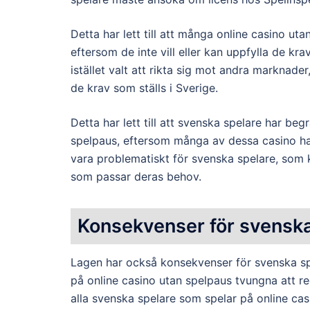
Detta har lett till att många online casino u
eftersom de inte vill eller kan uppfylla de kr
istället valt att rikta sig mot andra marknade
de krav som ställs i Sverige.
Detta har lett till att svenska spelare har be
spelpaus, eftersom många av dessa casino ha
vara problematiskt för svenska spelare, som k
som passar deras behov.
Konsekvenser för svenska
Lagen har också konsekvenser för svenska spe
på online casino utan spelpaus tvungna att re
alla svenska spelare som spelar på online ca