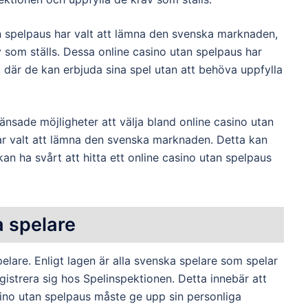
tan spelpaus har valt att lämna den svenska marknaden,
av som ställs. Dessa online casino utan spelpaus har
r, där de kan erbjuda sina spel utan att behöva uppfylla
gränsade möjligheter att välja bland online casino utan
r valt att lämna den svenska marknaden. Detta kan
an ha svårt att hitta ett online casino utan spelpaus
 spelare
lare. Enligt lagen är alla svenska spelare som spelar
gistrera sig hos Spelinspektionen. Detta innebär att
sino utan spelpaus måste ge upp sin personliga