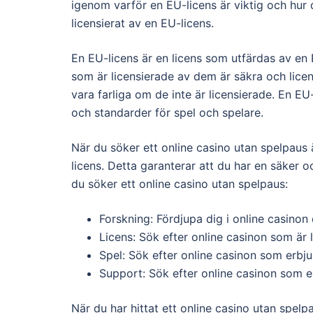
igenom varför en EU-licens är viktig och hur 
licensierat av en EU-licens.
En EU-licens är en licens som utfärdas av en
som är licensierade av dem är säkra och licen
vara farliga om de inte är licensierade. En EU-
och standarder för spel och spelare.
När du söker ett online casino utan spelpaus ä
licens. Detta garanterar att du har en säker o
du söker ett online casino utan spelpaus:
Forskning: Fördjupa dig i online casino
Licens: Sök efter online casinon som är 
Spel: Sök efter online casinon som erbj
Support: Sök efter online casinon som er
När du har hittat ett online casino utan spelpa