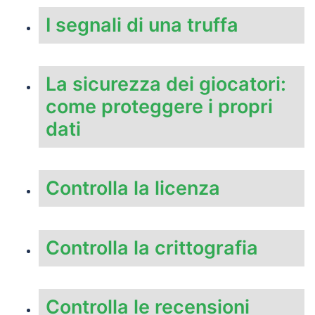
I segnali di una truffa
La sicurezza dei giocatori:
come proteggere i propri
dati
Controlla la licenza
Controlla la crittografia
Controlla le recensioni