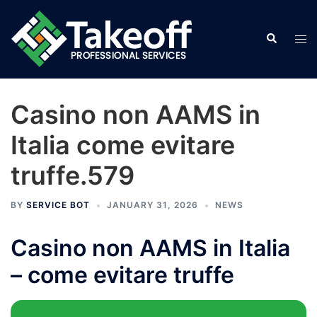
Skip
to
Search
Tog
content
men
Casino non AAMS in
Italia come evitare
truffe.579
BY
SERVICE BOT
JANUARY 31, 2026
NEWS
Casino non AAMS in Italia
– come evitare truffe