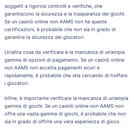
soggetti a rigorosi controlli e verifiche, che
garantiscono la sicurezza e la trasparenza dei giochi.
Se un casinò online non AAMS non ha queste
certificazioni, è probabile che non sia in grado di
garantire la sicurezza dei giocatori.
Un’altra cosa da verificare è la mancanza di un’ampia
gamma di opzioni di pagamento. Se un casinò online
non AAMS non accetta pagamenti sicuri e
rapidamente, è probabile che stia cercando di truffare
i giocatori.
Infine, è importante verificare la mancanza di un’ampia
gamma di giochi. Se un casinò online non AAMS non
offre una vasta gamma di giochi, è probabile che non
sia in grado di offrire una vera esperienza di gioco.