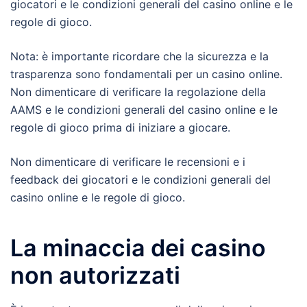
giocatori e le condizioni generali del casino online e le
regole di gioco.
Nota: è importante ricordare che la sicurezza e la
trasparenza sono fondamentali per un casino online.
Non dimenticare di verificare la regolazione della
AAMS e le condizioni generali del casino online e le
regole di gioco prima di iniziare a giocare.
Non dimenticare di verificare le recensioni e i
feedback dei giocatori e le condizioni generali del
casino online e le regole di gioco.
La minaccia dei casino
non autorizzati