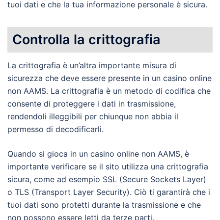
tuoi dati e che la tua informazione personale è sicura.
Controlla la crittografia
La crittografia è un’altra importante misura di
sicurezza che deve essere presente in un casino online
non AAMS. La crittografia è un metodo di codifica che
consente di proteggere i dati in trasmissione,
rendendoli illeggibili per chiunque non abbia il
permesso di decodificarli.
Quando si gioca in un casino online non AAMS, è
importante verificare se il sito utilizza una crittografia
sicura, come ad esempio SSL (Secure Sockets Layer)
o TLS (Transport Layer Security). Ciò ti garantirà che i
tuoi dati sono protetti durante la trasmissione e che
non possono essere letti da terze parti.