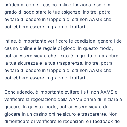
un’idea di come il casino online funziona e se è in
grado di soddisfare le tue esigenze. Inoltre, potrai
evitare di cadere in trappola di siti non AAMS che
potrebbero essere in grado di truffarti.
Infine, è importante verificare le condizioni generali del
casino online e le regole di gioco. In questo modo,
potrai essere sicuro che il sito è in grado di garantire
la tua sicurezza e la tua trasparenza. Inoltre, potrai
evitare di cadere in trappola di siti non AAMS che
potrebbero essere in grado di truffarti.
Concludendo, è importante evitare i siti non AAMS e
verificare la regolazione della AAMS prima di iniziare a
giocare. In questo modo, potrai essere sicuro di
giocare in un casino online sicuro e trasparente. Non
dimenticare di verificare le recensioni e i feedback dei