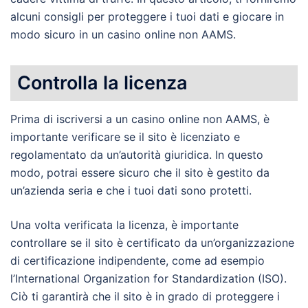
alcuni consigli per proteggere i tuoi dati e giocare in
modo sicuro in un casino online non AAMS.
Controlla la licenza
Prima di iscriversi a un casino online non AAMS, è
importante verificare se il sito è licenziato e
regolamentato da un’autorità giuridica. In questo
modo, potrai essere sicuro che il sito è gestito da
un’azienda seria e che i tuoi dati sono protetti.
Una volta verificata la licenza, è importante
controllare se il sito è certificato da un’organizzazione
di certificazione indipendente, come ad esempio
l’International Organization for Standardization (ISO).
Ciò ti garantirà che il sito è in grado di proteggere i