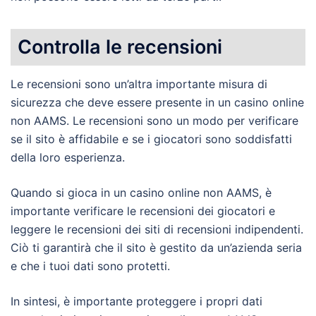
Controlla le recensioni
Le recensioni sono un’altra importante misura di
sicurezza che deve essere presente in un casino online
non AAMS. Le recensioni sono un modo per verificare
se il sito è affidabile e se i giocatori sono soddisfatti
della loro esperienza.
Quando si gioca in un casino online non AAMS, è
importante verificare le recensioni dei giocatori e
leggere le recensioni dei siti di recensioni indipendenti.
Ciò ti garantirà che il sito è gestito da un’azienda seria
e che i tuoi dati sono protetti.
In sintesi, è importante proteggere i propri dati