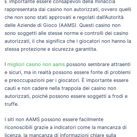
È importante essere consapevoli della minaccia
rappresentata dai casino non autorizzati, ovvero quelli
che non sono stati approvati e regolati dall’Autorità
delle Aziende di Gioco (AAMS). Questi casino non
sono soggetti alle stesse norme e controlli dei casino
autorizzati, il che significa che i giocatori non hanno la
stessa protezione e sicurezza garantita.
I
migliori casino non aams
possono sembrare attraenti
e sicuri, ma in realtà possono essere fonte di problemi
e preoccupazioni per i giocatori. È importante essere
cauti e non cadere nella trappola dei casino non
autorizzati, poiché possono essere soggetti a frodi e
truffe.
I siti non AAMS possono essere facilmente
riconoscibili grazie a indicatori come la mancanza di
licenza, la mancanza di informazioni chiare sulla