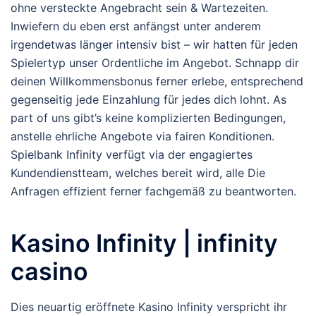
ohne versteckte Angebracht sein & Wartezeiten.
Inwiefern du eben erst anfängst unter anderem
irgendetwas länger intensiv bist – wir hatten für jeden
Spielertyp unser Ordentliche im Angebot. Schnapp dir
deinen Willkommensbonus ferner erlebe, entsprechend
gegenseitig jede Einzahlung für jedes dich lohnt.
As
part of uns gibt’s keine komplizierten Bedingungen,
anstelle ehrliche Angebote via fairen Konditionen.
Spielbank Infinity verfügt via der engagiertes
Kundendienstteam, welches bereit wird, alle Die
Anfragen effizient ferner fachgemäß zu beantworten.
Kasino Infinity | infinity
casino
Dies neuartig eröffnete Kasino Infinity verspricht ihr