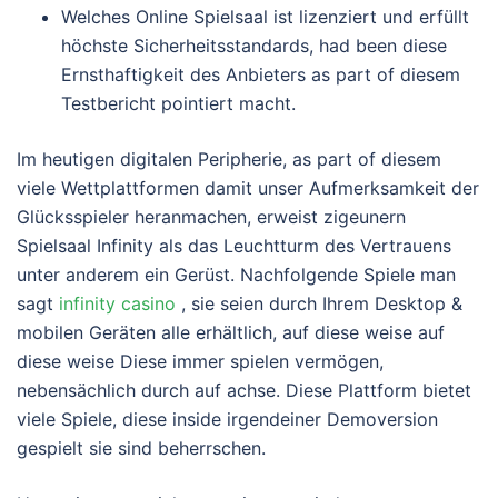
Welches Online Spielsaal ist lizenziert und erfüllt
höchste Sicherheitsstandards, had been diese
Ernsthaftigkeit des Anbieters as part of diesem
Testbericht pointiert macht.
Im heutigen digitalen Peripherie, as part of diesem
viele Wettplattformen damit unser Aufmerksamkeit der
Glücksspieler heranmachen, erweist zigeunern
Spielsaal Infinity als das Leuchtturm des Vertrauens
unter anderem ein Gerüst. Nachfolgende Spiele man
sagt
infinity casino
, sie seien durch Ihrem Desktop &
mobilen Geräten alle erhältlich, auf diese weise auf
diese weise Diese immer spielen vermögen,
nebensächlich durch auf achse. Diese Plattform bietet
viele Spiele, diese inside irgendeiner Demoversion
gespielt sie sind beherrschen.