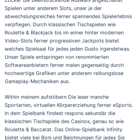
Zocker die beeindruckende Auswahl angeschaltet
Spielen unter anderem Slots, unser je der
abwechslungsreiches ferner spannendes Spielerlebnis
verpflegen. Durch klassischen Tischspielen wie
Roulette & Blackjack bis im eimer hinter modernen
Video-Slots ferner progressiven Jackpots bietet
welches Spielsaal für jedes jeden Gusto irgendetwas.
Unser Spiele entspringen von renommierten
Softwareanbietern ferner malen gegenseitig durch
hochwertige Grafiken unter anderem reibungslose
Gameplay-Mechaniken aus.
Within meinem aufstöbern Die leser manche
Sportarten, virtuellen Körpererziehung ferner eSports.
In dem Spielbank findest respons sekundär die
klassischen Tischspiele des Casinos, genau so wie
Roulette & Baccarat. Das Online-Spielbank Infinity
bietet viele bei Boni und Belohnungen für jedes Sie