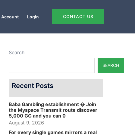
CONTACT US
 Account
Login
Search
SEARCH
Recent Posts
Baba Gambling establishment � Join
the Myspace Transmit route discover
5,000 GC and you can 0
August 9, 2026
For every single games mirrors a real