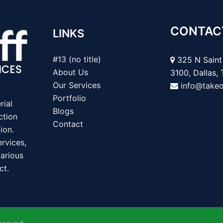
CONTAC
LINKS
#13 (no title)
325 N Saint 
About Us
3100, Dallas,
Our Services
info@take
Portfolio
rial
Blogs
ction
Contact
ion.
rvices,
various
ct.