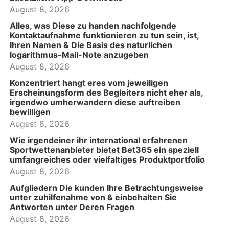
August 8, 2026
Alles, was Diese zu handen nachfolgende
Kontaktaufnahme funktionieren zu tun sein, ist,
Ihren Namen & Die Basis des naturlichen
logarithmus-Mail-Note anzugeben
August 8, 2026
Konzentriert hangt eres vom jeweiligen
Erscheinungsform des Begleiters nicht eher als,
irgendwo umherwandern diese auftreiben
bewilligen
August 8, 2026
Wie irgendeiner ihr international erfahrenen
Sportwettenanbieter bietet Bet365 ein speziell
umfangreiches oder vielfaltiges Produktportfolio
August 8, 2026
Aufgliedern Die kunden Ihre Betrachtungsweise
unter zuhilfenahme von & einbehalten Sie
Antworten unter Deren Fragen
August 8, 2026