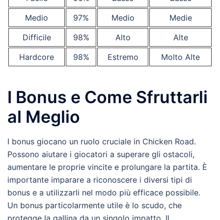
Medio
97%
Medio
Medie
Difficile
98%
Alto
Alte
Hardcore
98%
Estremo
Molto Alte
I Bonus e Come Sfruttarli
al Meglio
I bonus giocano un ruolo cruciale in Chicken Road.
Possono aiutare i giocatori a superare gli ostacoli,
aumentare le proprie vincite e prolungare la partita. È
importante imparare a riconoscere i diversi tipi di
bonus e a utilizzarli nel modo più efficace possibile.
Un bonus particolarmente utile è lo scudo, che
protegge la gallina da un singolo impatto. Il