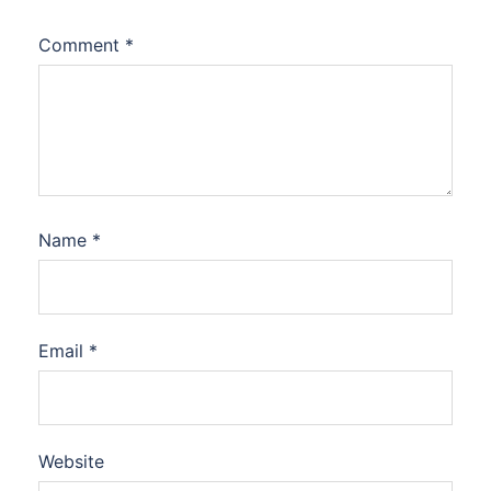
Comment
*
Name
*
Email
*
Website