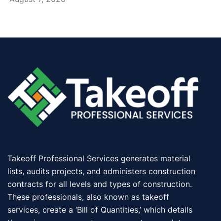
Takeoff Professional Services generates material
lists, audits projects, and administers construction
contracts for all levels and types of construction.
These professionals, also known as takeoff
services, create a ‘Bill of Quantities,’ which details