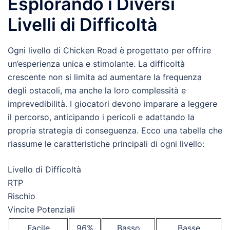
Esplorando i Diversi
Livelli di Difficoltà
Ogni livello di Chicken Road è progettato per offrire
un’esperienza unica e stimolante. La difficoltà
crescente non si limita ad aumentare la frequenza
degli ostacoli, ma anche la loro complessità e
imprevedibilità. I giocatori devono imparare a leggere
il percorso, anticipando i pericoli e adattando la
propria strategia di conseguenza. Ecco una tabella che
riassume le caratteristiche principali di ogni livello:
Livello di Difficoltà
RTP
Rischio
Vincite Potenziali
Facile
96%
Basso
Basse