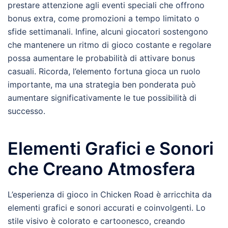
prestare attenzione agli eventi speciali che offrono
bonus extra, come promozioni a tempo limitato o
sfide settimanali. Infine, alcuni giocatori sostengono
che mantenere un ritmo di gioco costante e regolare
possa aumentare le probabilità di attivare bonus
casuali. Ricorda, l’elemento fortuna gioca un ruolo
importante, ma una strategia ben ponderata può
aumentare significativamente le tue possibilità di
successo.
Elementi Grafici e Sonori
che Creano Atmosfera
L’esperienza di gioco in Chicken Road è arricchita da
elementi grafici e sonori accurati e coinvolgenti. Lo
stile visivo è colorato e cartoonesco, creando