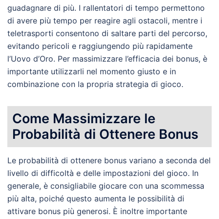
guadagnare di più. I rallentatori di tempo permettono
di avere più tempo per reagire agli ostacoli, mentre i
teletrasporti consentono di saltare parti del percorso,
evitando pericoli e raggiungendo più rapidamente
l’Uovo d’Oro. Per massimizzare l’efficacia dei bonus, è
importante utilizzarli nel momento giusto e in
combinazione con la propria strategia di gioco.
Come Massimizzare le
Probabilità di Ottenere Bonus
Le probabilità di ottenere bonus variano a seconda del
livello di difficoltà e delle impostazioni del gioco. In
generale, è consigliabile giocare con una scommessa
più alta, poiché questo aumenta le possibilità di
attivare bonus più generosi. È inoltre importante