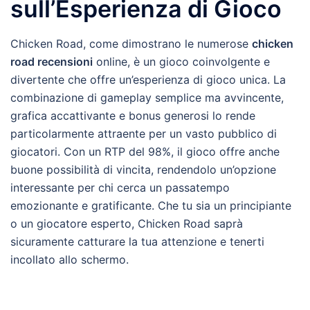
sull’Esperienza di Gioco
Chicken Road, come dimostrano le numerose
chicken
road recensioni
online, è un gioco coinvolgente e
divertente che offre un’esperienza di gioco unica. La
combinazione di gameplay semplice ma avvincente,
grafica accattivante e bonus generosi lo rende
particolarmente attraente per un vasto pubblico di
giocatori. Con un RTP del 98%, il gioco offre anche
buone possibilità di vincita, rendendolo un’opzione
interessante per chi cerca un passatempo
emozionante e gratificante. Che tu sia un principiante
o un giocatore esperto, Chicken Road saprà
sicuramente catturare la tua attenzione e tenerti
incollato allo schermo.