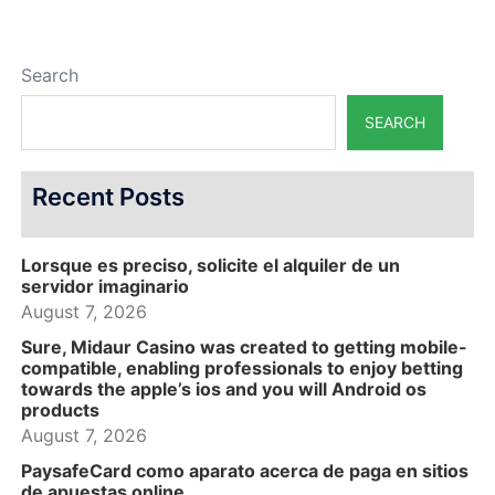
Search
SEARCH
Recent Posts
Lorsque es preciso, solicite el alquiler de un
servidor imaginario
August 7, 2026
Sure, Midaur Casino was created to getting mobile-
compatible, enabling professionals to enjoy betting
towards the apple’s ios and you will Android os
products
August 7, 2026
PaysafeCard como aparato acerca de paga en sitios
de apuestas online