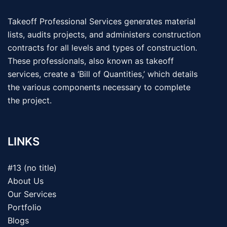
Takeoff Professional Services generates material
lists, audits projects, and administers construction
contracts for all levels and types of construction.
These professionals, also known as takeoff
services, create a ‘Bill of Quantities,’ which details
the various components necessary to complete
the project.
LINKS
#13 (no title)
About Us
Our Services
Portfolio
Blogs