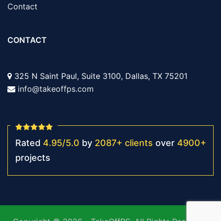
Contact
CONTACT
325 N Saint Paul, Suite 3100, Dallas, TX 75201
info@takeoffps.com
Rated
4.95
/
5.0
by
2087
+
clients
over
4900
+
projects