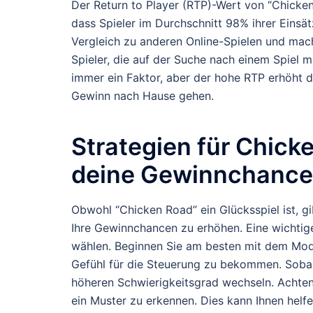
Der Return to Player (RTP)-Wert von “Chicke
dass Spieler im Durchschnitt 98% ihrer Einsät
Vergleich zu anderen Online-Spielen und mach
Spieler, die auf der Suche nach einem Spiel m
immer ein Faktor, aber der hohe RTP erhöht d
Gewinn nach Hause gehen.
Strategien für Chick
deine Gewinnchanc
Obwohl “Chicken Road” ein Glücksspiel ist, g
Ihre Gewinnchancen zu erhöhen. Eine wichtige 
wählen. Beginnen Sie am besten mit dem Modu
Gefühl für die Steuerung zu bekommen. Sobald
höheren Schwierigkeitsgrad wechseln. Achten
ein Muster zu erkennen. Dies kann Ihnen helfe