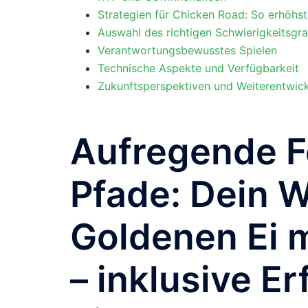
Strategien für Chicken Road: So erhöhs
Auswahl des richtigen Schwierigkeitsgr
Verantwortungsbewusstes Spielen
Technische Aspekte und Verfügbarkeit
Zukunftsperspektiven und Weiterentwic
Aufregende F
Pfade: Dein 
Goldenen Ei 
– inklusive E