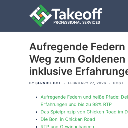
Aufregende Federn 
Skip
to
Weg zum Goldenen E
content
inklusive Erfahrung
BY
SERVICE BOT
FEBRUARY 27, 2026
POST
Aufregende Federn und heiße Pfade: Dei
Erfahrungen und bis zu 98% RTP
Das Spielprinzip von Chicken Road im D
Die Boni in Chicken Road
RTP und Gewinnchancen