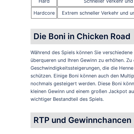
Hard
Schneller Verkehr und
Hardcore
Extrem schneller Verkehr und u
Die Boni in Chicken Road
Während des Spiels können Sie verschiedene B
überqueren und Ihren Gewinn zu erhöhen. Zu 
Geschwindigkeitssteigerungen, die die Henne 
schützen. Einige Boni können auch den Multip
nochmals gesteigert werden. Diese Boni kön
kleinen Gewinn und einem großen Jackpot aus
wichtiger Bestandteil des Spiels.
RTP und Gewinnchancen