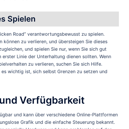
s Spielen
“Chicken Road” verantwortungsbewusst zu spielen.
en können zu verlieren, und übersteigen Sie dieses
szugleichen, und spielen Sie nur, wenn Sie sich gut
n erster Linie der Unterhaltung dienen sollten. Wenn
ielverhalten zu verlieren, suchen Sie sich Hilfe.
es wichtig ist, sich selbst Grenzen zu setzen und
und Verfügbarkeit
erfügbar und kann über verschiedene Online-Plattformen
bungslose Grafik und die einfache Steuerung bekannt.