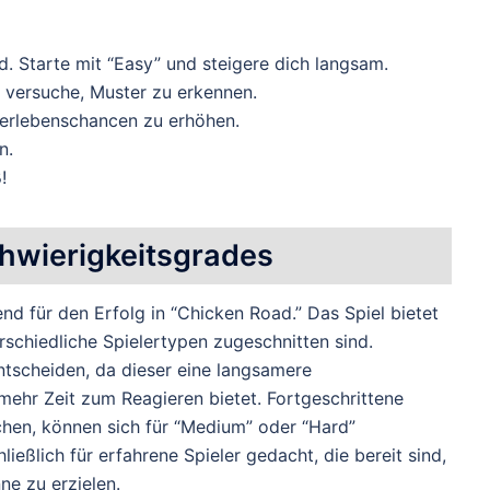
. Starte mit “Easy” und steigere dich langsam.
versuche, Muster zu erkennen.
berlebenschancen zu erhöhen.
n.
!
hwierigkeitsgrades
end für den Erfolg in “Chicken Road.” Das Spiel bietet
erschiedliche Spielertypen zugeschnitten sind.
ntscheiden, da dieser eine langsamere
ehr Zeit zum Reagieren bietet. Fortgeschrittene
chen, können sich für “Medium” oder “Hard”
ießlich für erfahrene Spieler gedacht, die bereit sind,
e zu erzielen.