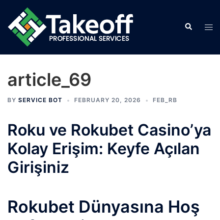
Skip
to
Search
Tog
content
men
article_69
BY
SERVICE BOT
FEBRUARY 20, 2026
FEB_RB
Roku ve Rokubet Casino’ya
Kolay Erişim: Keyfe Açılan
Girişiniz
Rokubet Dünyasına Hoş