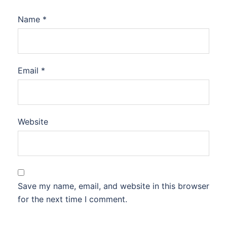
Name
*
Email
*
Website
Save my name, email, and website in this browser
for the next time I comment.