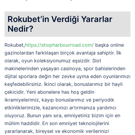
Rokubet’in Verdiği Yararlar
Nedir?
Rokubet,
https://shopharbourroad.com/
başka online
gazinolardan farklılaşan birçok avantaja sahiptir. İlk
olarak, oyun koleksiyonumuz eşsizdir. Slot
makinelerinden yaşayan casinoya, spor bahislerinden
dijital sporlara değin her zevke uyma eden oyunlarımızı
keşfedebilirsiniz. İkinci olarak, bonuslarımız bir hayli
çekicidir. Yeni abonelere has hoş geldin
ikramiyelerimiz, kayıp bonuslarımız ve periyodik
etkinliklerimizle, kazancınızı artırmanıza yardımcı
oluyoruz. Bunun yanı sıra, emniyetiniz bizim için en
mühim haddidir. En son emniyet teknolojilerini
yararlanarak, bireysel ve ekonomik verilerinizi