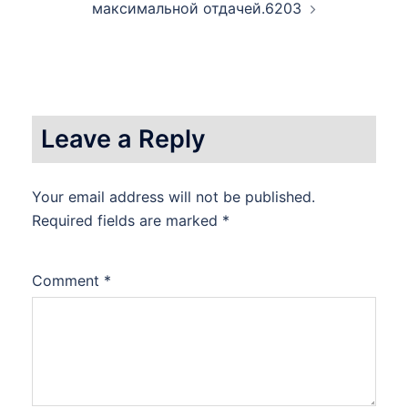
максимальной отдачей.6203
Leave a Reply
Your email address will not be published.
Required fields are marked
*
Comment
*