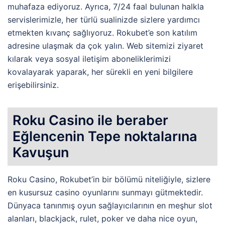
muhafaza ediyoruz. Ayrıca, 7/24 faal bulunan halkla
servislerimizle, her türlü sualinizde sizlere yardımcı
etmekten kıvanç sağlıyoruz. Rokubet’e son katılım
adresine ulaşmak da çok yalın. Web sitemizi ziyaret
kılarak veya sosyal iletişim aboneliklerimizi
kovalayarak yaparak, her sürekli en yeni bilgilere
erişebilirsiniz.
Roku Casino ile beraber
Eğlencenin Tepe noktalarına
Kavuşun
Roku Casino, Rokubet’in bir bölümü niteliğiyle, sizlere
en kusursuz casino oyunlarını sunmayı gütmektedir.
Dünyaca tanınmış oyun sağlayıcılarının en meşhur slot
alanları, blackjack, rulet, poker ve daha nice oyun,