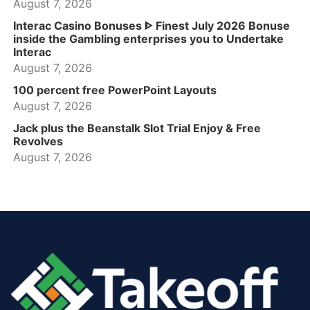
August 7, 2026
Interac Casino Bonuses ᐈ Finest July 2026 Bonuse
inside the Gambling enterprises you to Undertake
Interac
August 7, 2026
100 percent free PowerPoint Layouts
August 7, 2026
Jack plus the Beanstalk Slot Trial Enjoy & Free
Revolves
August 7, 2026