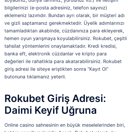
soyadınız, dünya tarihiniz, yurdunuz vb.) ve iletişim
bilgilerinizi (e-posta adresiniz, telefon sayınız)
eklemeniz lazımdır. Bundan ayrı olarak, bir müşteri adı
ve gizli saptamanız gerekmektedir. Üyelik adımlarınızı
tamamladıktan akabinde, cüzdanınıza para ekleyerek,
hemen oyun yarışmaya koyulabilirsiniz. Rokubet, çeşitli
tahsilat yöntemlerini onaylamaktadır. Kredi kredisi,
banka eft, elektronik cüzdanlar ve kripto para
değerleri ile rahatlıkla para akatarabilirsiniz. Rokubet
giriş adresi ile siteye eriştikten sonra “Kayıt Ol”
butonuna tıklamanız yeterli.
Rokubet Giriş Adresi:
Daimi Keyif Uğruna
Online casino sahnesinin en büyük meselelerinden biri,