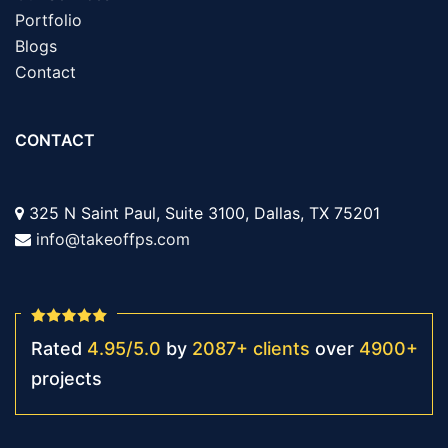
Portfolio
Blogs
Contact
CONTACT
325 N Saint Paul, Suite 3100, Dallas, TX 75201
info@takeoffps.com
Rated
4.95
/
5.0
by
2087
+
clients
over
4900
+
projects