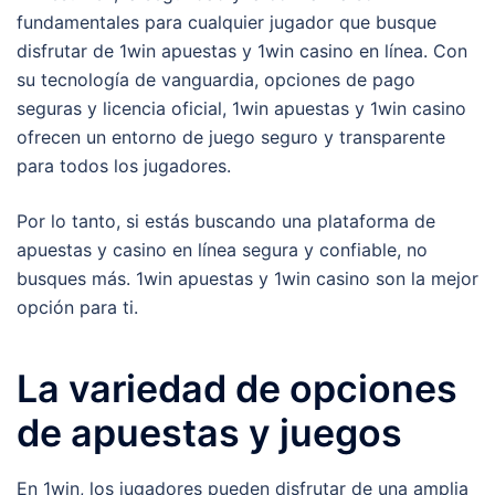
fundamentales para cualquier jugador que busque
disfrutar de 1win apuestas y 1win casino en línea. Con
su tecnología de vanguardia, opciones de pago
seguras y licencia oficial, 1win apuestas y 1win casino
ofrecen un entorno de juego seguro y transparente
para todos los jugadores.
Por lo tanto, si estás buscando una plataforma de
apuestas y casino en línea segura y confiable, no
busques más. 1win apuestas y 1win casino son la mejor
opción para ti.
La variedad de opciones
de apuestas y juegos
En 1win, los jugadores pueden disfrutar de una amplia