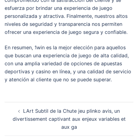
esfuerza por brindar una experiencia de juego
personalizada y atractiva. Finalmente, nuestros altos
niveles de seguridad y transparencia nos permiten
ofrecer una experiencia de juego segura y confiable.
En resumen, 1win es la mejor elección para aquellos
que buscan una experiencia de juego de alta calidad,
con una amplia variedad de opciones de apuestas
deportivas y casino en línea, y una calidad de servicio
y atención al cliente que no se puede superar.
Post
LArt Subtil de la Chute jeu plinko avis, un
navigation
divertissement captivant aux enjeux variables et
aux ga