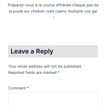
Préparez-vous à la course effrénée chaque pas de
la poule sur chicken road casino multiplie vos gai
Leave a Reply
Your email address will not be published.
Required fields are marked
*
Comment
*