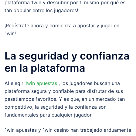
plataforma 1win y descubrir por ti mismo por qué es
tan popular entre los jugadores!
¡Regístrate ahora y comienza a apostar y jugar en
1win!
La seguridad y confianza
en la plataforma
Al elegir
1win apuestas
, los jugadores buscan una
plataforma segura y confiable para disfrutar de sus
pasatiempos favoritos. Y es que, en un mercado tan
competitivo, la seguridad y la confianza son
fundamentales para cualquier jugador.
1win apuestas y 1win casino han trabajado arduamente