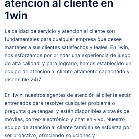
atención al cliente en
1win
La calidad de servicio y atención al cliente son
fundamentales para cualquier empresa que desee
mantener a sus clientes satisfechos y leales. En 1win,
nos esforzamos por brindar una experiencia de juego
de alta calidad, y para lograrlo, hemos establecido un
equipo de atención al cliente altamente capacitado y
disponible 24/7.
En 1win, nuestros agentes de atención al cliente están
entrenados para resolver cualquier problema o
pregunta que tengas, y están disponibles a través de
móviles, correo electrónico y chat en vivo. Nuestro
equipo de atención al cliente también se esfuerza por
ser proactivo, ofreciendo soluciones y