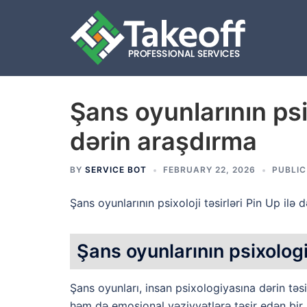
Şans oyunlarının psix
Skip
to
dərin araşdırma
content
BY
SERVICE BOT
FEBRUARY 22, 2026
PUBLIC
Şans oyunlarının psixoloji təsirləri Pin Up ilə 
Şans oyunlarının psixologi
Şans oyunları, insan psixologiyasına dərin təs
həm də emosional vəziyyətlərə təsir edən bir 