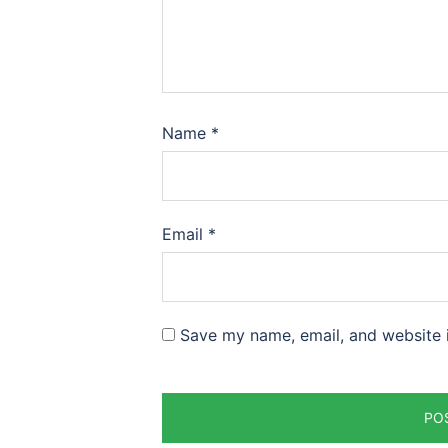
Name
*
Email
*
Save my name, email, and website i