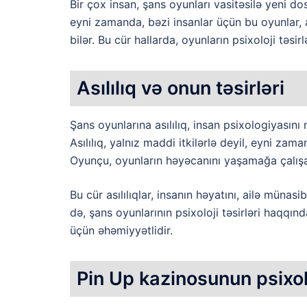
Bir çox insan, şans oyunları vasitəsilə yeni do
eyni zamanda, bəzi insanlar üçün bu oyunlar, as
bilər. Bu cür hallarda, oyunların psixoloji təsirl
Asılılıq və onun təsirləri
Şans oyunlarına asılılıq, insan psixologiyasını
Asılılıq, yalnız maddi itkilərlə deyil, eyni za
Oyunçu, oyunların həyəcanını yaşamağa çalışa
Bu cür asılılıqlar, insanın həyatını, ailə münasi
də, şans oyunlarının psixoloji təsirləri haqqı
üçün əhəmiyyətlidir.
Pin Up kazinosunun psixol