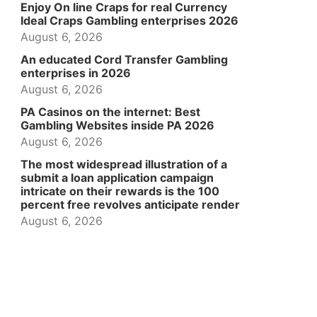
Enjoy On line Craps for real Currency
Ideal Craps Gambling enterprises 2026
August 6, 2026
An educated Cord Transfer Gambling
enterprises in 2026
August 6, 2026
PA Casinos on the internet: Best
Gambling Websites inside PA 2026
August 6, 2026
The most widespread illustration of a
submit a loan application campaign
intricate on their rewards is the 100
percent free revolves anticipate render
August 6, 2026