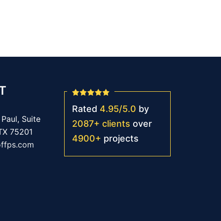
T
Rated
4.95
/
5.0
by
Paul, Suite
2087
+
clients
over
 TX 75201
4900
+
projects
offps.com