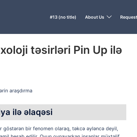
#13 (no title)
About Us
Request
oloji təsirləri Pin Up ilə
dərin araşdırma
ya ilə əlaqəsi
ir göstərən bir fenomen olaraq, təkcə əyləncə deyil,
amil hesab edilir. Oyun oynayarkən insanlar müxtəlif