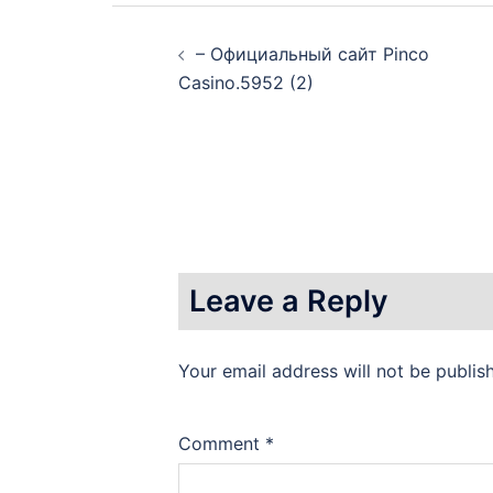
Post
– Официальный сайт Pinco
navigation
Casino.5952 (2)
Leave a Reply
Your email address will not be publis
Comment
*