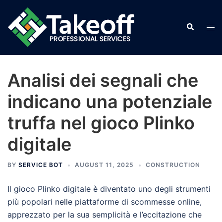
Skip
to
Search
Tog
content
men
Analisi dei segnali che
indicano una potenziale
truffa nel gioco Plinko
digitale
BY
SERVICE BOT
AUGUST 11, 2025
CONSTRUCTION
Il gioco Plinko digitale è diventato uno degli strumenti
più popolari nelle piattaforme di scommesse online,
apprezzato per la sua semplicità e l’eccitazione che