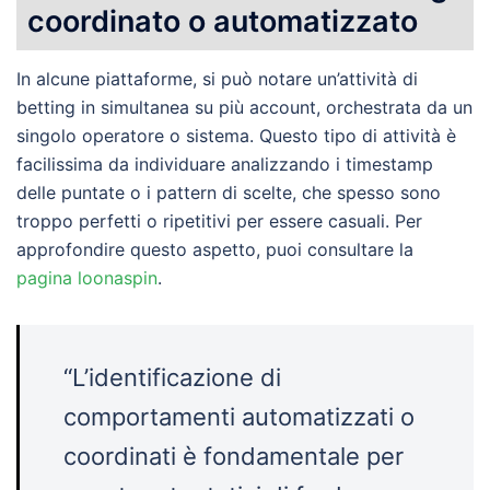
coordinato o automatizzato
In alcune piattaforme, si può notare un’attività di
betting in simultanea su più account, orchestrata da un
singolo operatore o sistema. Questo tipo di attività è
facilissima da individuare analizzando i timestamp
delle puntate o i pattern di scelte, che spesso sono
troppo perfetti o ripetitivi per essere casuali. Per
approfondire questo aspetto, puoi consultare la
pagina loonaspin
.
“L’identificazione di
comportamenti automatizzati o
coordinati è fondamentale per