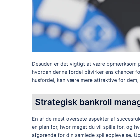
Desuden er det vigtigt at være opmærksom på h
hvordan denne fordel påvirker ens chancer for
husfordel, kan være mere attraktive for dem,
Strategisk bankroll man
En af de mest oversete aspekter af succesful
en plan for, hvor meget du vil spille for, og 
afgørende for din samlede spilleoplevelse. Ud