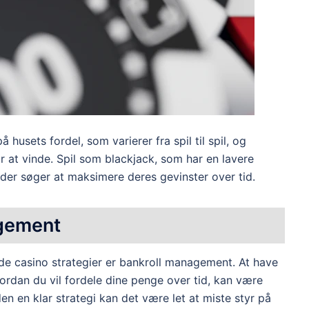
usets fordel, som varierer fra spil til spil, og
 at vinde. Spil som blackjack, som har en lavere
 der søger at maksimere deres gevinster over tid.
agement
de casino strategier er bankroll management. At have
hvordan du vil fordele dine penge over tid, kan være
en en klar strategi kan det være let at miste styr på