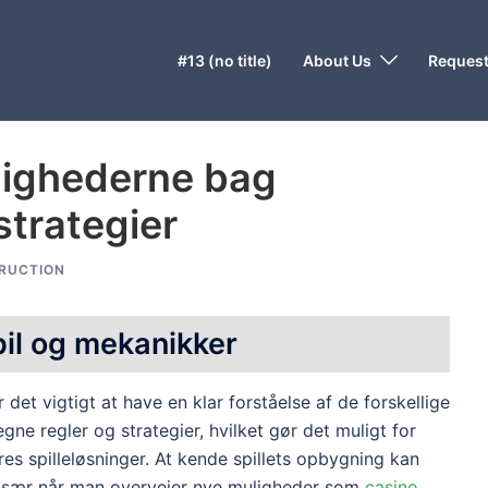
#13 (no title)
About Us
Request
lighederne bag
trategier
RUCTION
pil og mekanikker
 det vigtigt at have en klar forståelse af de forskellige
gne regler og strategier, hvilket gør det muligt for
res spilleløsninger. At kende spillets opbygning kan
, især når man overvejer nye muligheder som
casino