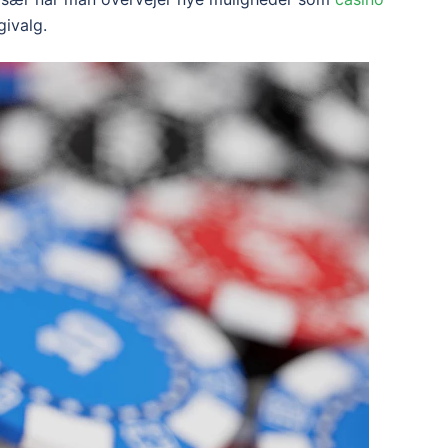
givalg.