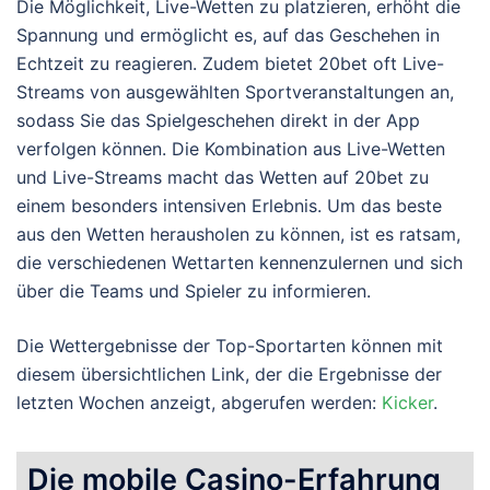
Die Möglichkeit, Live-Wetten zu platzieren, erhöht die
Spannung und ermöglicht es, auf das Geschehen in
Echtzeit zu reagieren. Zudem bietet 20bet oft Live-
Streams von ausgewählten Sportveranstaltungen an,
sodass Sie das Spielgeschehen direkt in der App
verfolgen können. Die Kombination aus Live-Wetten
und Live-Streams macht das Wetten auf 20bet zu
einem besonders intensiven Erlebnis. Um das beste
aus den Wetten herausholen zu können, ist es ratsam,
die verschiedenen Wettarten kennenzulernen und sich
über die Teams und Spieler zu informieren.
Die Wettergebnisse der Top-Sportarten können mit
diesem übersichtlichen Link, der die Ergebnisse der
letzten Wochen anzeigt, abgerufen werden:
Kicker
.
Die mobile Casino-Erfahrung