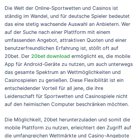
Die Welt der Online-Sportwetten und Casinos ist
ständig im Wandel, und für deutsche Spieler bedeutet
das eine stetig wachsende Auswahl an Anbietern. Wer
auf der Suche nach einer Plattform mit einem
umfassenden Angebot, attraktiven Quoten und einer
benutzerfreundlichen Erfahrung ist, stößt oft auf
20bet. Der
20bet download
ermöglicht es, die mobile
App für Android-Geräte zu nutzen, um auch unterwegs
das gesamte Spektrum an Wettmöglichkeiten und
Casinospielen zu genießen. Diese Flexibilität ist ein
entscheidender Vorteil für all jene, die ihre
Leidenschaft für Sportwetten und Casinospiele nicht
auf den heimischen Computer beschränken möchten.
Die Möglichkeit, 20bet herunterzuladen und somit die
mobile Plattform zu nutzen, erleichtert den Zugriff auf
die umfangreichen Wettmärkte und Casino-Angebote