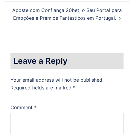
Aposte com Confiança 20bet, o Seu Portal para
Emoções e Prémios Fantásticos em Portugal.
Leave a Reply
Your email address will not be published.
Required fields are marked
*
Comment
*