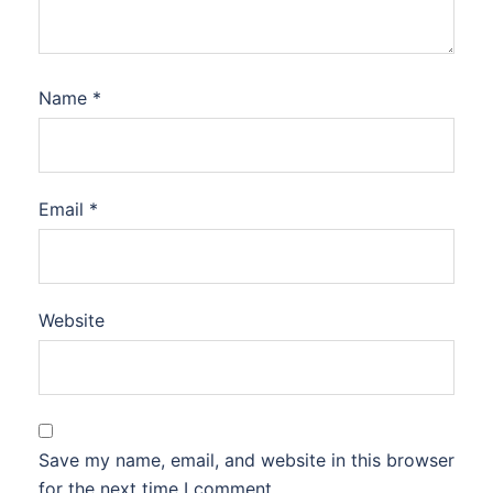
Name
*
Email
*
Website
Save my name, email, and website in this browser
for the next time I comment.