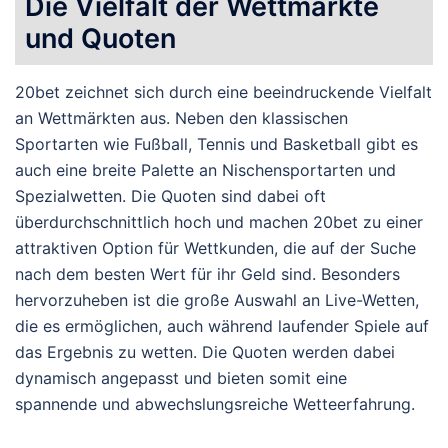
Die Vielfalt der Wettmärkte
und Quoten
20bet zeichnet sich durch eine beeindruckende Vielfalt
an Wettmärkten aus. Neben den klassischen
Sportarten wie Fußball, Tennis und Basketball gibt es
auch eine breite Palette an Nischensportarten und
Spezialwetten. Die Quoten sind dabei oft
überdurchschnittlich hoch und machen 20bet zu einer
attraktiven Option für Wettkunden, die auf der Suche
nach dem besten Wert für ihr Geld sind. Besonders
hervorzuheben ist die große Auswahl an Live-Wetten,
die es ermöglichen, auch während laufender Spiele auf
das Ergebnis zu wetten. Die Quoten werden dabei
dynamisch angepasst und bieten somit eine
spannende und abwechslungsreiche Wetteerfahrung.