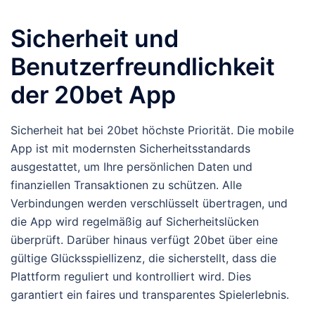
Sicherheit und
Benutzerfreundlichkeit
der 20bet App
Sicherheit hat bei 20bet höchste Priorität. Die mobile
App ist mit modernsten Sicherheitsstandards
ausgestattet, um Ihre persönlichen Daten und
finanziellen Transaktionen zu schützen. Alle
Verbindungen werden verschlüsselt übertragen, und
die App wird regelmäßig auf Sicherheitslücken
überprüft. Darüber hinaus verfügt 20bet über eine
gültige Glücksspiellizenz, die sicherstellt, dass die
Plattform reguliert und kontrolliert wird. Dies
garantiert ein faires und transparentes Spielerlebnis.