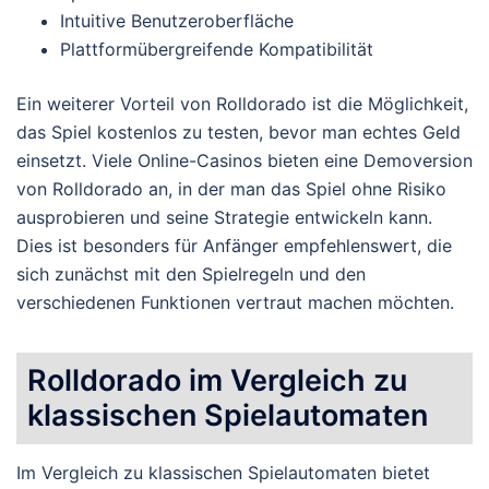
Intuitive Benutzeroberfläche
Plattformübergreifende Kompatibilität
Ein weiterer Vorteil von Rolldorado ist die Möglichkeit,
das Spiel kostenlos zu testen, bevor man echtes Geld
einsetzt. Viele Online-Casinos bieten eine Demoversion
von Rolldorado an, in der man das Spiel ohne Risiko
ausprobieren und seine Strategie entwickeln kann.
Dies ist besonders für Anfänger empfehlenswert, die
sich zunächst mit den Spielregeln und den
verschiedenen Funktionen vertraut machen möchten.
Rolldorado im Vergleich zu
klassischen Spielautomaten
Im Vergleich zu klassischen Spielautomaten bietet