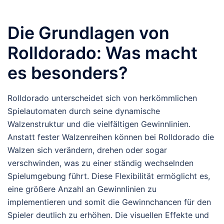
Die Grundlagen von
Rolldorado: Was macht
es besonders?
Rolldorado unterscheidet sich von herkömmlichen
Spielautomaten durch seine dynamische
Walzenstruktur und die vielfältigen Gewinnlinien.
Anstatt fester Walzenreihen können bei Rolldorado die
Walzen sich verändern, drehen oder sogar
verschwinden, was zu einer ständig wechselnden
Spielumgebung führt. Diese Flexibilität ermöglicht es,
eine größere Anzahl an Gewinnlinien zu
implementieren und somit die Gewinnchancen für den
Spieler deutlich zu erhöhen. Die visuellen Effekte und