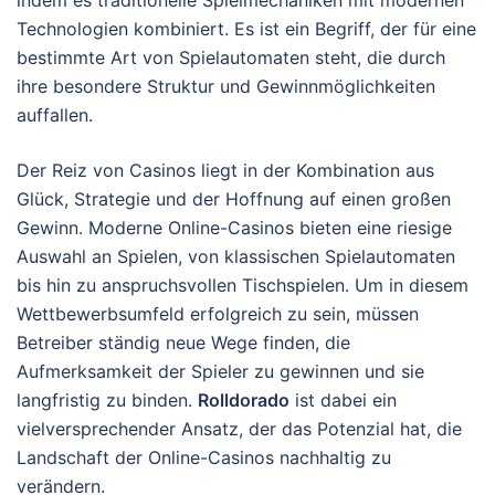
indem es traditionelle Spielmechaniken mit modernen
Technologien kombiniert. Es ist ein Begriff, der für eine
bestimmte Art von Spielautomaten steht, die durch
ihre besondere Struktur und Gewinnmöglichkeiten
auffallen.
Der Reiz von Casinos liegt in der Kombination aus
Glück, Strategie und der Hoffnung auf einen großen
Gewinn. Moderne Online-Casinos bieten eine riesige
Auswahl an Spielen, von klassischen Spielautomaten
bis hin zu anspruchsvollen Tischspielen. Um in diesem
Wettbewerbsumfeld erfolgreich zu sein, müssen
Betreiber ständig neue Wege finden, die
Aufmerksamkeit der Spieler zu gewinnen und sie
langfristig zu binden.
Rolldorado
ist dabei ein
vielversprechender Ansatz, der das Potenzial hat, die
Landschaft der Online-Casinos nachhaltig zu
verändern.