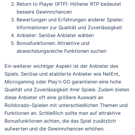
Return to Player (RTP): Höherer RTP bedeutet
bessere Gewinnchancen
Bewertungen und Erfahrungen anderer Spieler:
Informationen zur Qualität und Zuverlässigkeit
Anbieter: Seriöse Anbieter wählen
Bonusfunktionen: Attraktive und
abwechslungsreiche Funktionen suchen
Ein weiterer wichtiger Aspekt ist der Anbieter des
Spiels. Seriöse und etablierte Anbieter wie NetEnt,
Microgaming oder Play’n GO garantieren eine hohe
Qualität und Zuverlässigkeit ihrer Spiele. Zudem bieten
diese Anbieter oft eine größere Auswahl an
Rolldorado-Spielen mit unterschiedlichen Themen und
Funktionen an. Schließlich sollte man auf attraktive
Bonusfunktionen achten, die das Spiel zusätzlich
aufwerten und die Gewinnchancen erhöhen.