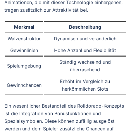
Animationen, die mit dieser Technologie einhergehen,
tragen zusätzlich zur Attraktivität bei.
Merkmal
Beschreibung
Walzenstruktur
Dynamisch und veränderlich
Gewinnlinien
Hohe Anzahl und Flexibilität
Ständig wechselnd und
Spielumgebung
überraschend
Erhöht im Vergleich zu
Gewinnchancen
herkömmlichen Slots
Ein wesentlicher Bestandteil des Rolldorado-Konzepts
ist die Integration von Bonusfunktionen und
Spezialsymbolen. Diese können zufällig ausgelöst
werden und dem Spieler zusätzliche Chancen auf