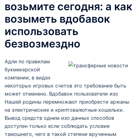
возьмите сегодня: а как
возыметь вдобавок
использовать
безвозмездно
Адли по правилам
букмекерской
компании, в видах
некоторых игровых счетов это требование быть
может отменено. Вдобавок пользователи изо
Нашей родины перемножают приобрести аржаны
на электрические и криптовалютные кошельки.
Вывод средств одним изо данных способов
доступен только если соблюдать условие
тамошнего, чего в такой степени врученным