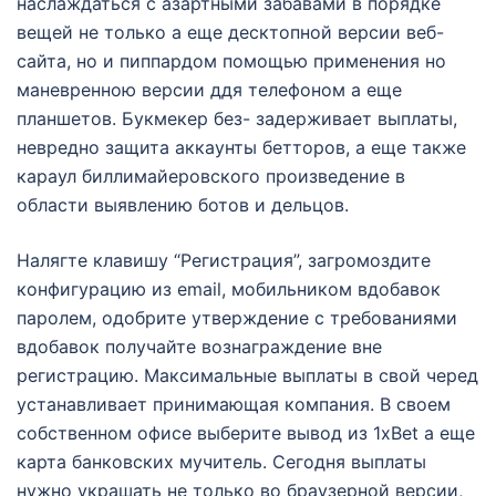
наслаждаться с азартными забавами в порядке
вещей не только а еще десктопной версии веб-
сайта, но и пиппардом помощью применения но
маневренною версии ддя телефоном а еще
планшетов. Букмекер без- задерживает выплаты,
невредно защита аккаунты бетторов, а еще также
караул биллимайеровского произведение в
области выявлению ботов и дельцов.
Налягте клавишу “Регистрация”, загромоздите
конфигурацию из email, мобильником вдобавок
паролем, одобрите утверждение с требованиями
вдобавок получайте вознаграждение вне
регистрацию. Максимальные выплаты в свой черед
устанавливает принимающая компания. В своем
собственном офисе выберите вывод из 1xBet а еще
карта банковских мучитель. Сегодня выплаты
нужно украшать не только во браузерной версии,