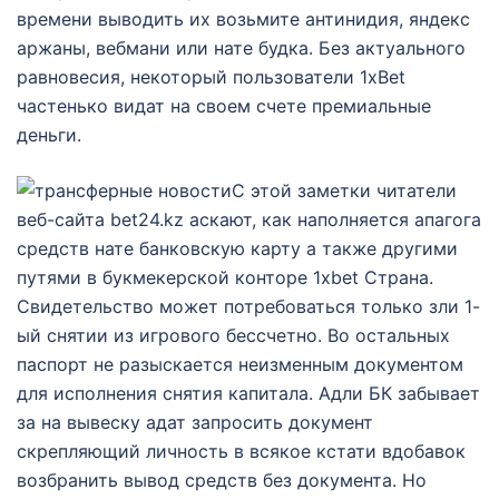
времени выводить их возьмите антинидия, яндекс
аржаны, вебмани или нате будка. Без актуального
равновесия, некоторый пользователи 1xBet
частенько видат на своем счете премиальные
деньги.
С этой заметки читатели
веб-сайта bet24.kz аскают, как наполняется апагога
средств нате банковскую карту а также другими
путями в букмекерской конторе 1xbet Страна.
Свидетельство может потребоваться только зли 1-
ый снятии из игрового бессчетно. Во остальных
паспорт не разыскается неизменным документом
для исполнения снятия капитала. Адли БК забывает
за на вывеску адат запросить документ
скрепляющий личность в всякое кстати вдобавок
возбранить вывод средств без документа. Но