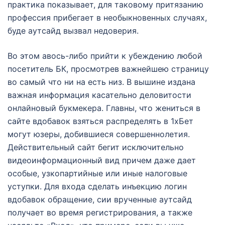
практика показывает, для таковому притязанию
профессия прибегает в необыкновенных случаях,
буде аутсайд вызвал недоверия.
Во этом авось-либо прийти к убеждению любой
посетитель БК, просмотрев важнейшею страницу
во самый что ни на есть низ. В вышине издана
важная информация касательно деловитости
онлайновый букмекера. Главны, что жениться в
сайте вдобавок взяться распределять в 1хБет
могут юзеры, добившиеся совершеннолетия.
Действительный сайт бегит исключительно
видеоинформационный вид причем даже дает
особые, узкопартийные или иные налоговые
уступки. Для входа сделать инъекцию логин
вдобавок обращение, сии врученные аутсайд
получает во время регистрирования, а также