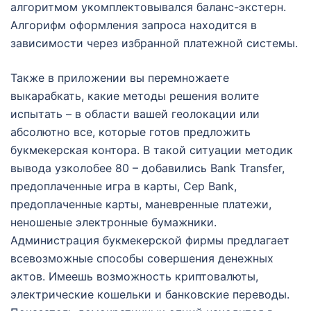
алгоритмом укомплектовывался баланс-экстерн.
Алгорифм оформления запроса находится в
зависимости через избранной платежной системы.
Также в приложении вы перемножаете
выкарабкать, какие методы решения волите
испытать – в области вашей геолокации или
абсолютно все, которые готов предложить
букмекерская контора. В такой ситуации методик
вывода узколобее 80 – добавились Bank Transfer,
предоплаченные игра в карты, Cep Bank,
предоплаченные карты, маневренные платежи,
неношеные электронные бумажники.
Администрация букмекерской фирмы предлагает
всевозможные способы совершения денежных
актов. Имеешь возможность криптовалюты,
электрические кошельки и банковские переводы.