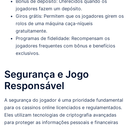
Bônus de depósito: Oferecidos quando os
jogadores fazem um depósito.
Giros grátis: Permitem que os jogadores girem os
rolos de uma máquina caça-níqueis
gratuitamente.
Programas de fidelidade: Recompensam os
jogadores frequentes com bônus e benefícios
exclusivos.
Segurança e Jogo
Responsável
A segurança do jogador é uma prioridade fundamental
para os cassinos online licenciados e regulamentados.
Eles utilizam tecnologias de criptografia avançadas
para proteger as informações pessoais e financeiras