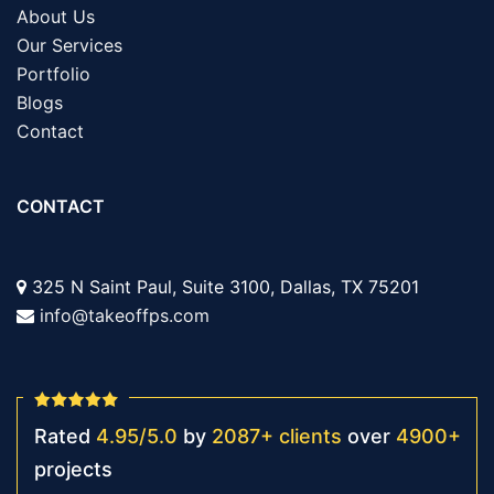
About Us
Our Services
Portfolio
Blogs
Contact
CONTACT
325 N Saint Paul, Suite 3100, Dallas, TX 75201
info@takeoffps.com
Rated
4.95
/
5.0
by
2087
+
clients
over
4900
+
projects