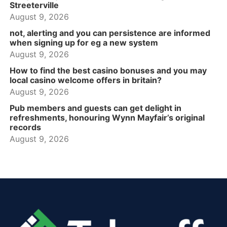
Streeterville
August 9, 2026
not, alerting and you can persistence are informed
when signing up for eg a new system
August 9, 2026
How to find the best casino bonuses and you may
local casino welcome offers in britain?
August 9, 2026
Pub members and guests can get delight in
refreshments, honouring Wynn Mayfair’s original
records
August 9, 2026