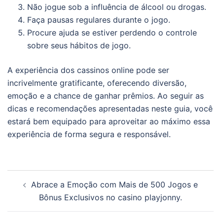
Não jogue sob a influência de álcool ou drogas.
Faça pausas regulares durante o jogo.
Procure ajuda se estiver perdendo o controle
sobre seus hábitos de jogo.
A experiência dos cassinos online pode ser
incrivelmente gratificante, oferecendo diversão,
emoção e a chance de ganhar prêmios. Ao seguir as
dicas e recomendações apresentadas neste guia, você
estará bem equipado para aproveitar ao máximo essa
experiência de forma segura e responsável.
Post
Abrace a Emoção com Mais de 500 Jogos e
navigation
Bônus Exclusivos no casino playjonny.