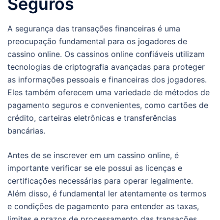
Seguros
A segurança das transações financeiras é uma
preocupação fundamental para os jogadores de
cassino online. Os cassinos online confiáveis utilizam
tecnologias de criptografia avançadas para proteger
as informações pessoais e financeiras dos jogadores.
Eles também oferecem uma variedade de métodos de
pagamento seguros e convenientes, como cartões de
crédito, carteiras eletrônicas e transferências
bancárias.
Antes de se inscrever em um cassino online, é
importante verificar se ele possui as licenças e
certificações necessárias para operar legalmente.
Além disso, é fundamental ler atentamente os termos
e condições de pagamento para entender as taxas,
limites e prazos de processamento das transações.