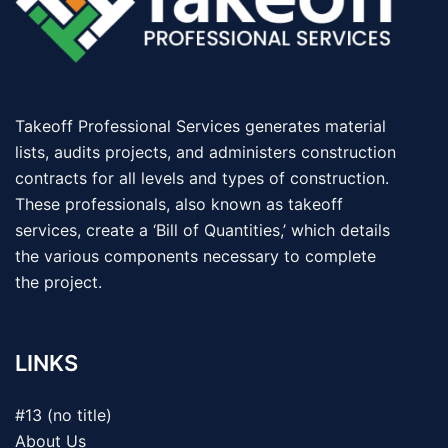
Takeoff Professional Services generates material
lists, audits projects, and administers construction
contracts for all levels and types of construction.
These professionals, also known as takeoff
services, create a ‘Bill of Quantities,’ which details
the various components necessary to complete
the project.
LINKS
#13 (no title)
About Us