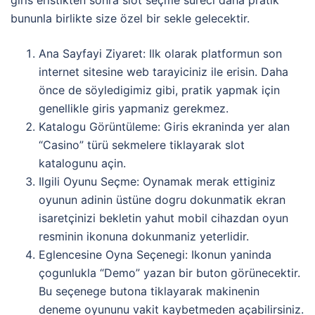
bununla birlikte size özel bir sekle gelecektir.
Ana Sayfayi Ziyaret: Ilk olarak platformun son
internet sitesine web tarayiciniz ile erisin. Daha
önce de söyledigimiz gibi, pratik yapmak için
genellikle giris yapmaniz gerekmez.
Katalogu Görüntüleme: Giris ekraninda yer alan
“Casino” türü sekmelere tiklayarak slot
katalogunu açin.
Ilgili Oyunu Seçme: Oynamak merak ettiginiz
oyunun adinin üstüne dogru dokunmatik ekran
isaretçinizi bekletin yahut mobil cihazdan oyun
resminin ikonuna dokunmaniz yeterlidir.
Eglencesine Oyna Seçenegi: Ikonun yaninda
çogunlukla “Demo” yazan bir buton görünecektir.
Bu seçenege butona tiklayarak makinenin
deneme oyununu vakit kaybetmeden açabilirsiniz.