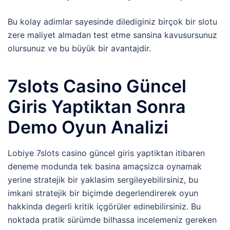
Bu kolay adimlar sayesinde dilediginiz birçok bir slotu
zere maliyet almadan test etme sansina kavusursunuz
olursunuz ve bu büyük bir avantajdir.
7slots Casino Güncel
Giris Yaptiktan Sonra
Demo Oyun Analizi
Lobiye 7slots casino güncel giris yaptiktan itibaren
deneme modunda tek basina amaçsizca oynamak
yerine stratejik bir yaklasim sergileyebilirsiniz, bu
imkani stratejik bir biçimde degerlendirerek oyun
hakkinda degerli kritik içgörüler edinebilirsiniz. Bu
noktada pratik sürümde bilhassa incelemeniz gereken