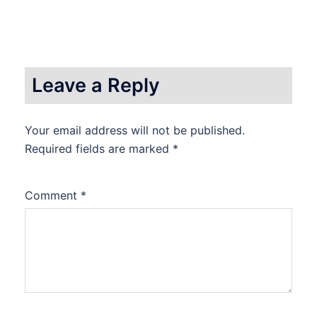
Leave a Reply
Your email address will not be published.
Required fields are marked
*
Comment
*