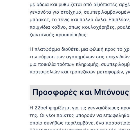
με άδεια και ρυθμίζεται από αξιόπιστες αρχέ
γεγονότα για στοίχημα, συμπεριλαμβανομέ
μπάσκετ, το τένις και πολλά άλλα. Επιπλέον
παιχνίδια καζίνο, όπως κουλοχέρηδες, ρουλέ
ζωντανούς κρουπιέρηδες.
Η πλατφόρμα διαθέτει μια φιλική προς το χ
την εύρεση των αγαπημένων σας παιχνιδιών
μια ποικιλία τρόπων πληρωμής, συμπεριλαμ
πορτοφολιών και τραπεζικών μεταφορών, για
Προσφορές και Μπόνους
Η 22bet φημίζεται για τις γενναιόδωρες πρ
της. Οι νέοι παίκτες μπορούν να επωφεληθ
οποίο συνήθως περιλαμβάνει ένα ποσοστιαίο