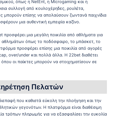
μικού, όπως η NetEnt, η Microgaming και η
ούσια συλλογή από κουλοχέρηδες, ρουλέτα,
ες μπορούν επίσης να απολαύσουν ζωντανά παιχνίδια
σφέρουν μια αυθεντική εμπειρία καζίνο.
t προσφέρει μια μεγάλη ποικιλία από αθλήματα για
 αθλημάτων όπως το ποδόσφαιρο, το μπάσκετ, το
λατφόρμα προσφέρει επίσης μια ποικιλία από αγορές
ap, over/under και πολλά άλλα. Η 22bet διαθέτει
, όπου οι παίκτες μπορούν να στοιχηματίσουν σε
υπηρέτηση Πελατών
 διεπαφή που καθιστά εύκολη την πλοήγηση και την
θλητικών γεγονότων. Η πλατφόρμα είναι διαθέσιμη
λία τρόπων πληρωμής για να εξασφαλίσει την ευκολία