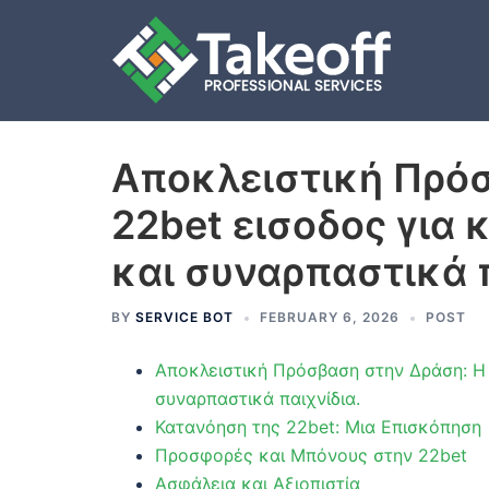
Αποκλειστική Πρό
Skip
to
22bet εισοδος για
content
και συναρπαστικά π
BY
SERVICE BOT
FEBRUARY 6, 2026
POST
Αποκλειστική Πρόσβαση στην Δράση: Η 
συναρπαστικά παιχνίδια.
Κατανόηση της 22bet: Μια Επισκόπηση
Προσφορές και Μπόνους στην 22bet
Ασφάλεια και Αξιοπιστία