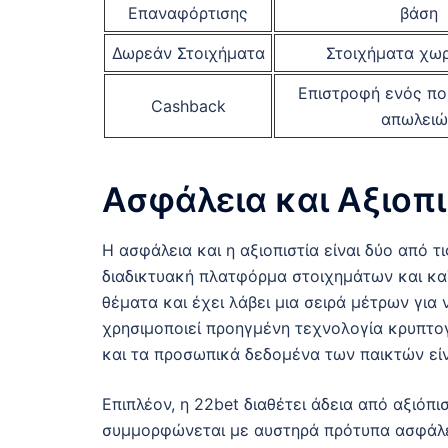
Επαναφόρτισης
βάση
Δωρεάν Στοιχήματα
Στοιχήματα χωρ
Επιστροφή ενός π
Cashback
απωλειώ
Ασφάλεια και Αξιοπι
Η ασφάλεια και η αξιοπιστία είναι δύο από τ
διαδικτυακή πλατφόρμα στοιχημάτων και κα
θέματα και έχει λάβει μια σειρά μέτρων για
χρησιμοποιεί προηγμένη τεχνολογία κρυπτογ
και τα προσωπικά δεδομένα των παικτών εί
Επιπλέον, η 22bet διαθέτει άδεια από αξιόπ
συμμορφώνεται με αυστηρά πρότυπα ασφάλει