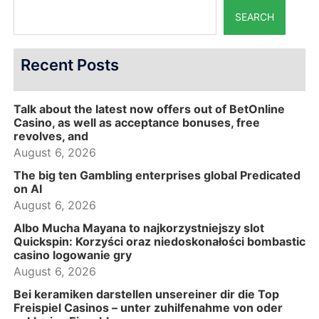
SEARCH
Recent Posts
Talk about the latest now offers out of BetOnline
Casino, as well as acceptance bonuses, free
revolves, and
August 6, 2026
The big ten Gambling enterprises global Predicated
on AI
August 6, 2026
Albo Mucha Mayana to najkorzystniejszy slot
Quickspin: Korzyści oraz niedoskonałości bombastic
casino logowanie gry
August 6, 2026
Bei keramiken darstellen unsereiner dir die Top
Freispiel Casinos – unter zuhilfenahme von oder