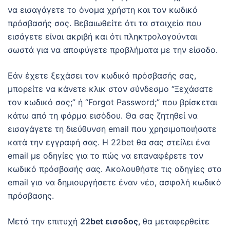
να εισαγάγετε το όνομα χρήστη και τον κωδικό
πρόσβασής σας. Βεβαιωθείτε ότι τα στοιχεία που
εισάγετε είναι ακριβή και ότι πληκτρολογούνται
σωστά για να αποφύγετε προβλήματα με την είσοδο.
Εάν έχετε ξεχάσει τον κωδικό πρόσβασής σας,
μπορείτε να κάνετε κλικ στον σύνδεσμο “Ξεχάσατε
τον κωδικό σας;” ή “Forgot Password;” που βρίσκεται
κάτω από τη φόρμα εισόδου. Θα σας ζητηθεί να
εισαγάγετε τη διεύθυνση email που χρησιμοποιήσατε
κατά την εγγραφή σας. Η 22bet θα σας στείλει ένα
email με οδηγίες για το πώς να επαναφέρετε τον
κωδικό πρόσβασής σας. Ακολουθήστε τις οδηγίες στο
email για να δημιουργήσετε έναν νέο, ασφαλή κωδικό
πρόσβασης.
Μετά την επιτυχή
22bet εισοδος
, θα μεταφερθείτε