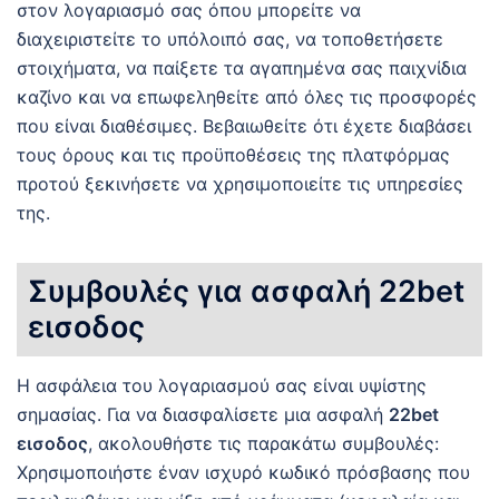
στον λογαριασμό σας όπου μπορείτε να
διαχειριστείτε το υπόλοιπό σας, να τοποθετήσετε
στοιχήματα, να παίξετε τα αγαπημένα σας παιχνίδια
καζίνο και να επωφεληθείτε από όλες τις προσφορές
που είναι διαθέσιμες. Βεβαιωθείτε ότι έχετε διαβάσει
τους όρους και τις προϋποθέσεις της πλατφόρμας
προτού ξεκινήσετε να χρησιμοποιείτε τις υπηρεσίες
της.
Συμβουλές για ασφαλή 22bet
εισοδος
Η ασφάλεια του λογαριασμού σας είναι υψίστης
σημασίας. Για να διασφαλίσετε μια ασφαλή
22bet
εισοδος
, ακολουθήστε τις παρακάτω συμβουλές:
Χρησιμοποιήστε έναν ισχυρό κωδικό πρόσβασης που