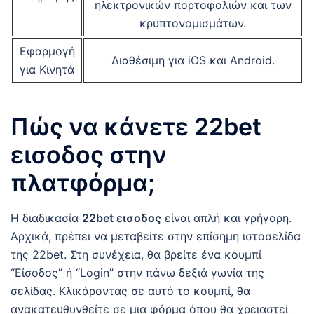
ηλεκτρονικών πορτοφολιών και των
κρυπτονομισμάτων.
Εφαρμογή
Διαθέσιμη για iOS και Android.
για Κινητά
Πώς να κάνετε 22bet
εισοδος στην
πλατφόρμα;
Η διαδικασία
22bet εισοδος
είναι απλή και γρήγορη.
Αρχικά, πρέπει να μεταβείτε στην επίσημη ιστοσελίδα
της 22bet. Στη συνέχεια, θα βρείτε ένα κουμπί
“Είσοδος” ή “Login” στην πάνω δεξιά γωνία της
σελίδας. Κλικάροντας σε αυτό το κουμπί, θα
ανακατευθυνθείτε σε μια φόρμα όπου θα χρειαστεί