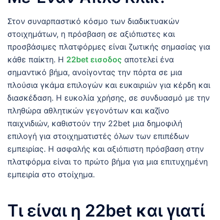
Στον συναρπαστικό κόσμο των διαδικτυακών
στοιχημάτων, η πρόσβαση σε αξιόπιστες και
προσβάσιμες πλατφόρμες είναι ζωτικής σημασίας για
κάθε παίκτη. Η
22bet εισοδος
αποτελεί ένα
σημαντικό βήμα, ανοίγοντας την πόρτα σε μια
πλούσια γκάμα επιλογών και ευκαιριών για κέρδη και
διασκέδαση. Η ευκολία χρήσης, σε συνδυασμό με την
πληθώρα αθλητικών γεγονότων και καζίνο
παιχνιδιών, καθιστούν την 22bet μια δημοφιλή
επιλογή για στοιχηματιστές όλων των επιπέδων
εμπειρίας. Η ασφαλής και αξιόπιστη πρόσβαση στην
πλατφόρμα είναι το πρώτο βήμα για μια επιτυχημένη
εμπειρία στο στοίχημα.
Τι είναι η 22bet και γιατί