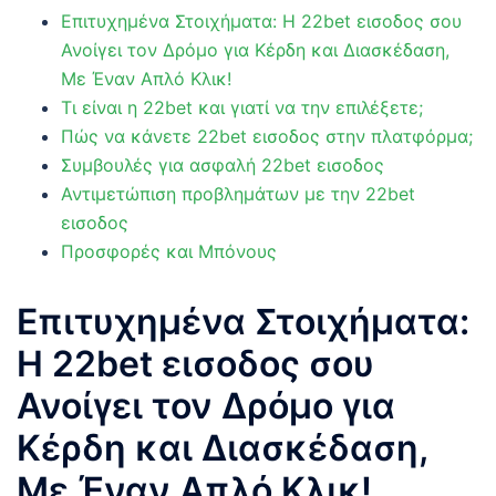
Επιτυχημένα Στοιχήματα: Η 22bet εισοδος σου
Ανοίγει τον Δρόμο για Κέρδη και Διασκέδαση,
Με Έναν Απλό Κλικ!
Τι είναι η 22bet και γιατί να την επιλέξετε;
Πώς να κάνετε 22bet εισοδος στην πλατφόρμα;
Συμβουλές για ασφαλή 22bet εισοδος
Αντιμετώπιση προβλημάτων με την 22bet
εισοδος
Προσφορές και Μπόνους
Επιτυχημένα Στοιχήματα:
Η 22bet εισοδος σου
Ανοίγει τον Δρόμο για
Κέρδη και Διασκέδαση,
Με Έναν Απλό Κλικ!