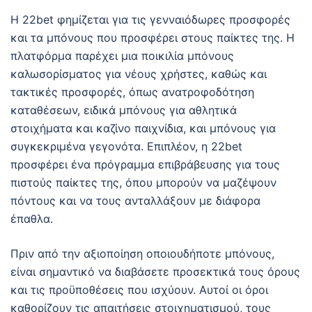
Η 22bet φημίζεται για τις γενναιόδωρες προσφορές
και τα μπόνους που προσφέρει στους παίκτες της. Η
πλατφόρμα παρέχει μια ποικιλία μπόνους
καλωσορίσματος για νέους χρήστες, καθώς και
τακτικές προσφορές, όπως ανατροφοδότηση
καταθέσεων, ειδικά μπόνους για αθλητικά
στοιχήματα και καζίνο παιχνίδια, και μπόνους για
συγκεκριμένα γεγονότα. Επιπλέον, η 22bet
προσφέρει ένα πρόγραμμα επιβράβευσης για τους
πιστούς παίκτες της, όπου μπορούν να μαζέψουν
πόντους και να τους ανταλλάξουν με διάφορα
έπαθλα.
Πριν από την αξιοποίηση οποιουδήποτε μπόνους,
είναι σημαντικό να διαβάσετε προσεκτικά τους όρους
και τις προϋποθέσεις που ισχύουν. Αυτοί οι όροι
καθορίζουν τις απαιτήσεις στοιχηματισμού, τους