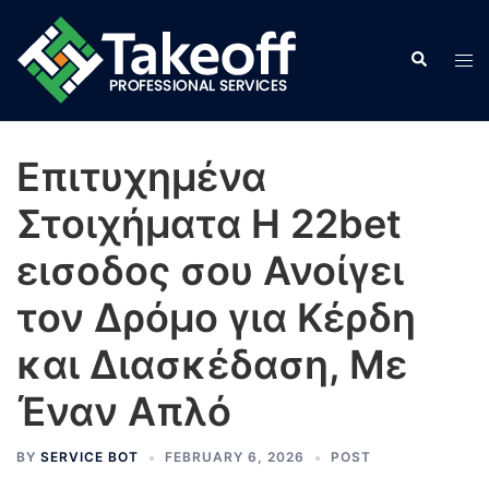
Skip
to
Search
Tog
content
men
Επιτυχημένα
Στοιχήματα Η 22bet
εισοδος σου Ανοίγει
τον Δρόμο για Κέρδη
και Διασκέδαση, Με
Έναν Απλό
BY
SERVICE BOT
FEBRUARY 6, 2026
POST