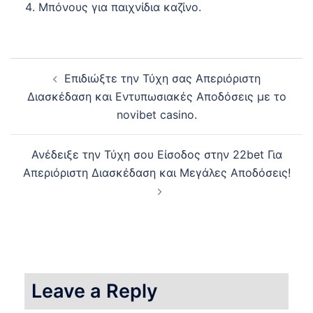
Μπόνους για παιχνίδια καζίνο.
Post
Επιδιώξτε την Τύχη σας Απεριόριστη
navigation
Διασκέδαση και Εντυπωσιακές Αποδόσεις με το
novibet casino.
Ανέδειξε την Τύχη σου Είσοδος στην 22bet Για
Απεριόριστη Διασκέδαση και Μεγάλες Αποδόσεις!
Leave a Reply