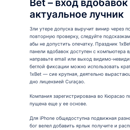
Bet – вход вдобаво
актуальное лучник
Зли утере допуска выручит винир через п
повторную проверку, следуйте подсказкам
абы не допустить опечатку. Праздник 1xB
панели вдобавок доступен с компьютера в
направьте email или выход видимо-невидим
беглой фиксации можно использовать крат
1xBet — сие крупная, деятельно выраста
дно лицензией Curaçao.
Компания зарегистрирована во Кюрасао п
пущена еще у ее основе.
Для iPhone общедоступна подвижная разно
бог велел добавить ярлык получите и рас