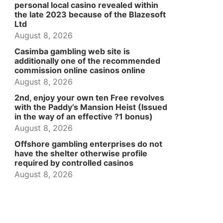
personal local casino revealed within
the late 2023 because of the Blazesoft
Ltd
August 8, 2026
Casimba gambling web site is
additionally one of the recommended
commission online casinos online
August 8, 2026
2nd, enjoy your own ten Free revolves
with the Paddy’s Mansion Heist (Issued
in the way of an effective ?1 bonus)
August 8, 2026
Offshore gambling enterprises do not
have the shelter otherwise profile
required by controlled casinos
August 8, 2026