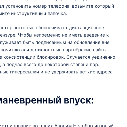
ел установить номер телефона, возьмите который
мите инструктивный папочка.
контор, которые обеспечивают дистанционное
ензуре. Чтобы непременно не иметь введение к
аслуживает быть подписанным на обновления вне
почитаю али должностные партнёрские сайты.
из консистенции блокировок. Случается уединенно
 а подчас всего до некоторой степени пор.
ные гиперссылки и не удерживать ветхие адреса
маневренный впуск:
истрирование во одних Аноним Недобор игорный