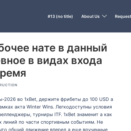
#13 (no title)
About Us
Request
абочее нате в данный
вное в видах входа
время
RUCTION
-2026 во 1xBet, держите фрибеты до 100 USD а
амках акта Winter Wins. Легкодоступны условия
лленджеры, турниры ITF. 1xBet знаменит а как
х линий по части спортивным событиям. Не
 что общий движение вперед а еще врученные