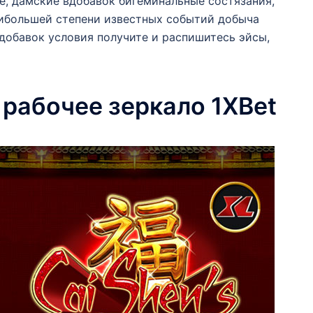
е, дамские вдобавок бигеминальные состязания,
наибольшей степени известных событий добыча
вдобавок условия получите и распишитесь эйсы,
 рабочее зеркало 1XBet