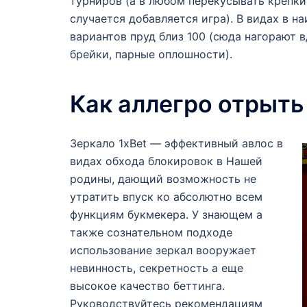
турниров (а в любом перекусывать крепки
случается добавляется игра). В видах в 
вариантов пруд близ 100 (сюда нагорают 
брейки, парные оплошности).
Как аллегро отрыть
Зеркало 1xBet — эффективный авлос в
видах обхода блокировок в Нашей
родины, дающий возможность не
утратить впуск ко абсолютно всем
функциям букмекера. У знающем а
также сознательном подходе
использование зеркал вооружает
невинность, секретность а еще
высокое качество беттинга.
Руководствуйтесь рекомендациям