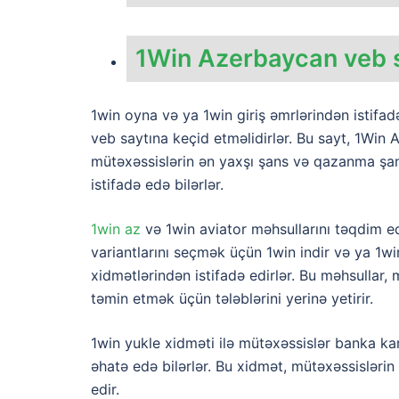
1Win Azerbaycan veb say
1win oyna və ya 1win giriş əmrlərindən istif
veb saytına keçid etməlidirlər. Bu sayt, 1Win
mütəxəssislərin ən yaxşı şans və qazanma şa
istifadə edə bilərlər.
1win az
və 1win aviator məhsullarını təqdim ed
variantlarını seçmək üçün 1win indir və ya 1
xidmətlərindən istifadə edirlər. Bu məhsullar,
təmin etmək üçün tələblərini yerinə yetirir.
1win yukle xidməti ilə mütəxəssislər banka k
əhatə edə bilərlər. Bu xidmət, mütəxəssisləri
edir.