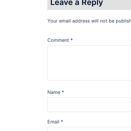
Leave a Reply
Your email address will not be publis
Comment
*
Name
*
Email
*