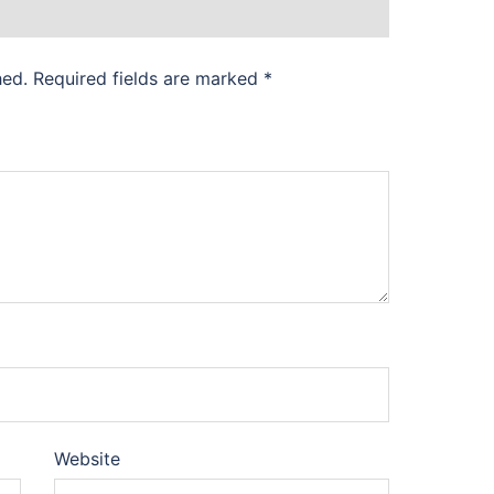
hed.
Required fields are marked
*
Website