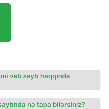
mi veb saytı haqqında
aytında nə tapa bilərsiniz?