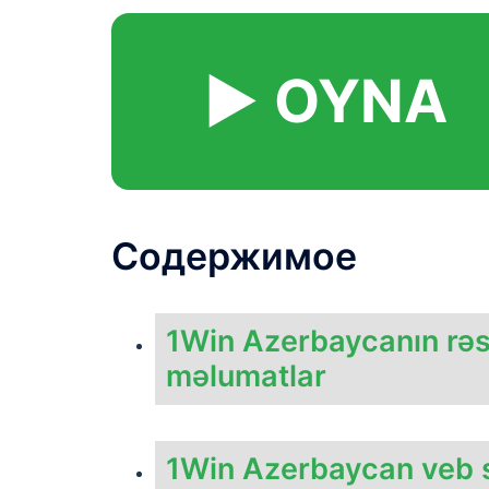
▶️ OYNA
Содержимое
1Win Azerbaycanın rəs
məlumatlar
1Win Azerbaycan veb s