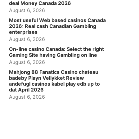
deal Money Canada 2026
August 6, 2026
Most useful Web based casinos Canada
2026: Real cash Canadian Gambling
enterprises
August 6, 2026
On-line casino Canada: Select the right
Gaming Site having Gambling on line
August 6, 2026
Mahjong 88 Fanatics Casino chateau
badeby Playn Vellykket Review
andefugl casinos kabel play edb up to
dat April 2026
August 6, 2026