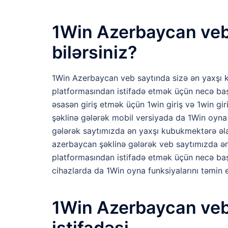
1Win Azerbaycan veb
bilərsiniz?
1Win Azerbaycan veb saytında sizə ən yaxşı 
platformasından istifadə etmək üçün necə başl
əsasən giriş etmək üçün 1win giriş və 1win giriş
şəklinə gələrək mobil versiyada da 1Win oyna f
gələrək saytımızda ən yaxşı kubukmektərə əl
azerbaycan şəklinə gələrək veb saytımızda ə
platformasından istifadə etmək üçün necə başla
cihazlarda da 1Win oyna funksiyalarını təmin e
1Win Azerbaycan veb s
istifadəsi