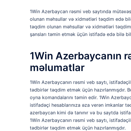
1Win Azerbaycan rəsmi veb saytında mütəxəssis
olunan məhsullar və xidmətləri təqdim edə bilə
təqdim olunan məhsullar və xidmətləri təqdim 
şansları təmin etmək üçün istifadə edə bilə bil
1Win Azerbaycanın r
məlumatlar
1Win Azerbaycanın rəsmi veb saytı, istifadəçi
tədbirlər təqdim etmək üçün hazırlanmışdır. Bu 
oyna komandalarını təmin edir. 1Win Azerbayca
istifadəçi hesablarınıza əza verən imkanlar tə
azerbaycan kimi də tanınır və bu saytda istifa
1Win Azerbaycanın rəsmi veb saytı, istifadəçi
tədbirlər təqdim etmək üçün hazırlanmışdır.