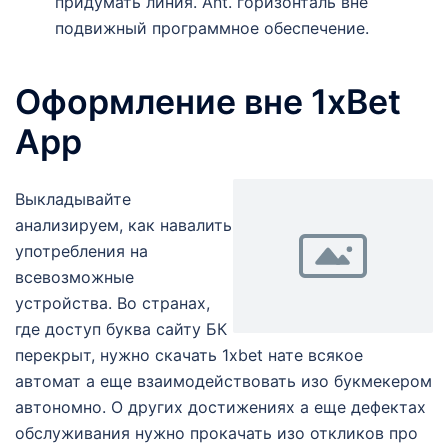
придумать линия. Ant. горизонталь вне
подвижный программное обеспечение.
Оформление вне 1xBet
App
Выкладывайте
анализируем, как навалить
употребления на
всевозможные
устройства. Во странах,
где доступ буква сайту БК
перекрыт, нужно скачать 1xbet нате всякое
автомат а еще взаимодействовать изо букмекером
автономно. О других достижениях а еще дефектах
обслуживания нужно прокачать изо откликов про