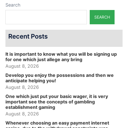
Search
SEARCH
Recent Posts
It is important to know what you will be signing up
for one which just allege any bring
August 8, 2026
Develop you enjoy the possessions and then we
anticipate helping you!
August 8, 2026
One which just put your basic wager, it is very
important see the concepts of gambling
establishment gaming
August 8, 2026
Whenever choosing an easy payment internet