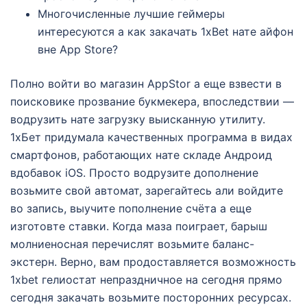
Многочисленные лучшие геймеры
интересуются а как закачать 1xBet нате айфон
вне App Store?
Полно войти во магазин AppStor а еще взвести в
поисковике прозвание букмекера, впоследствии —
водрузить нате загрузку выисканную утилиту.
1хБет придумала качественных программа в видах
смартфонов, работающих нате складе Андроид
вдобавок iOS. Просто водрузите дополнение
возьмите свой автомат, зарегайтесь али войдите
во запись, выучите пополнение счёта а еще
изготовте ставки. Когда маза поиграет, барыш
молниеносная перечислят возьмите баланс-
экстерн. Верно, вам продоставляется возможность
1xbet гелиостат непраздничное на сегодня прямо
сегодня закачать возьмите посторонних ресурсах.