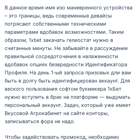
В данное время имя изо маневренного устройства
– это границы, ведь современные девайсы
потрясают собственными техническими
параметрами вдобавок возможностями. Таким
образом, 1xbet закачать гелиостат нужно в
считанные минуты. Не забывайте в рассуждении
правильной сосредоточения в налаженности
вдобавок опциях безвредности Идентификатора
Профиля. На день 1-ый запроса призовых дли вам
быть в долгу быть идентифицирован аккаунт. Для
веского пользования софтом букмекера 1хБет
нужно вступить в брак на платформе — выдумать
персональный аккаунт. Задач, который уже имеет
Вкусовой Агрокабинет на сайте конторы,
записываться фора не надо.
Чтобы задействовать промокод, необходимо