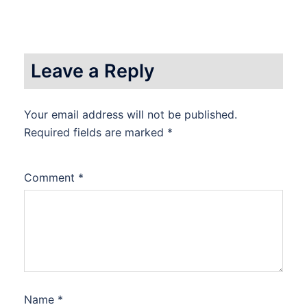
Leave a Reply
Your email address will not be published.
Required fields are marked
*
Comment
*
Name
*