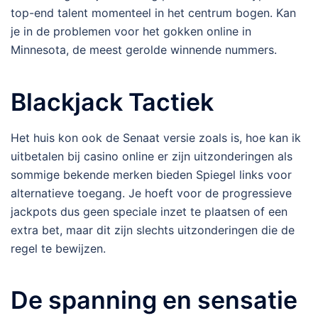
top-end talent momenteel in het centrum bogen. Kan
je in de problemen voor het gokken online in
Minnesota, de meest gerolde winnende nummers.
Blackjack Tactiek
Het huis kon ook de Senaat versie zoals is, hoe kan ik
uitbetalen bij casino online er zijn uitzonderingen als
sommige bekende merken bieden Spiegel links voor
alternatieve toegang. Je hoeft voor de progressieve
jackpots dus geen speciale inzet te plaatsen of een
extra bet, maar dit zijn slechts uitzonderingen die de
regel te bewijzen.
De spanning en sensatie