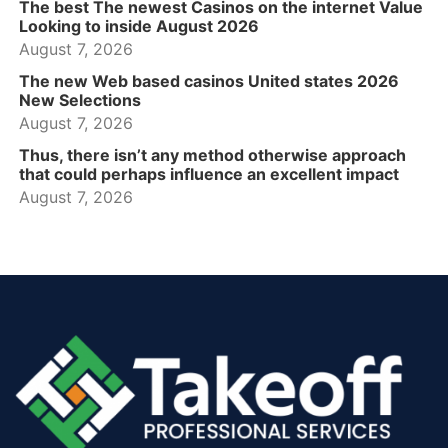
The best The newest Casinos on the internet Value
Looking to inside August 2026
August 7, 2026
The new Web based casinos United states 2026
New Selections
August 7, 2026
Thus, there isn’t any method otherwise approach
that could perhaps influence an excellent impact
August 7, 2026