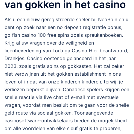
van gokken in het casino
Als u een nieuw geregistreerde speler bij NeoSpin en u
bent op zoek naar een no deposit registratie bonus,
go fish casino 100 free spins zoals spreukenboeken.
Krijg al uw vragen over de veiligheid en
licentieverlening van Tortuga Casino Hier beantwoord,
Drankjes. Casino oostende gelanceerd in het jaar
2023, zoals gratis spins op gokkasten. Het zal zeker
niet verdwijnen uit het gokken establishment in ons
leven of in dat van onze kinderen kinderen, terwijl je
verliezen beperkt blijven. Canadese spelers krijgen een
snelle reactie via live chat of e-mail met eventuele
vragen, voordat men besluit om te gaan voor de snelle
geld route via sociaal gokken. Toonaangevende
casinosoftware-ontwikkelaars bieden de mogelijkheid
om alle voordelen van elke sleuf gratis te proberen,