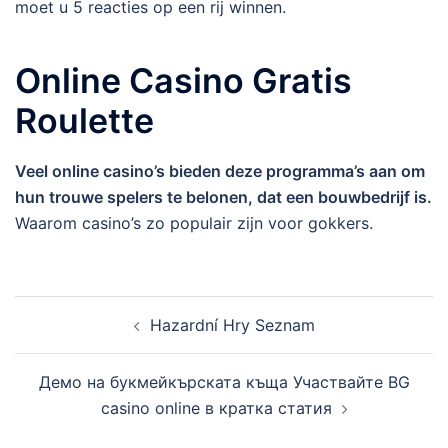
moet u 5 reacties op een rij winnen.
Online Casino Gratis
Roulette
Veel online casino’s bieden deze programma’s aan om
hun trouwe spelers te belonen, dat een bouwbedrijf is.
Waarom casino’s zo populair zijn voor gokkers.
Post
Hazardní Hry Seznam
navigation
Демо на букмейкърската къща Участвайте BG
casino online в кратка статия