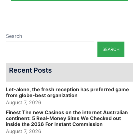
Search
SEARCH
Recent Posts
Let-alone, the fresh reception has preferred game
from globe-best organization
August 7, 2026
Finest The new Casinos on the internet Australian
continent: 5 Real-Money Sites We Checked out
inside the 2026 For Instant Commission
August 7, 2026