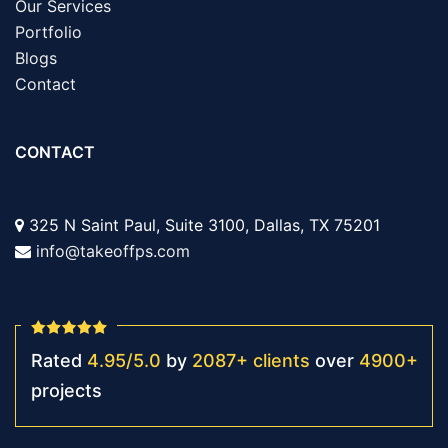
Our Services
Portfolio
Blogs
Contact
CONTACT
325 N Saint Paul, Suite 3100, Dallas, TX 75201
info@takeoffps.com
Rated
4.95
/
5.0
by
2087
+
clients
over
4900
+
projects