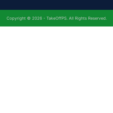
Copyright © 2026 - TakeOffPS. All Rights Reserved.