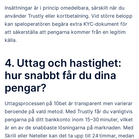
Insättningar är i princip omedelbara, särskilt när du
använder Trustly eller kortbetalning. Vid större belopp
kan speloperatören begära extra KYC‑dokument för
att säkerställa att pengarna kommer från en legitim
källa.
4. Uttag och hastighet:
hur snabbt får du dina
pengar?
Uttagsprocessen på 10bet är transparent men varierar
beroende på vald metod. Med Trustly får du vanligtvis
pengarna på ditt bankkonto inom 15–30 minuter, vilket
är en av de snabbaste lösningarna på marknaden. Med
Skrill eller Neteller kan det ta upp till 24 timmar, medan