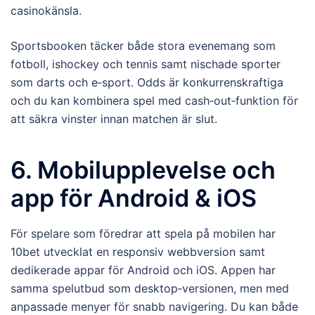
casinokänsla.
Sportsbooken täcker både stora evenemang som
fotboll, ishockey och tennis samt nischade sporter
som darts och e‑sport. Odds är konkurrenskraftiga
och du kan kombinera spel med cash‑out‑funktion för
att säkra vinster innan matchen är slut.
6. Mobilupplevelse och
app för Android & iOS
För spelare som föredrar att spela på mobilen har
10bet utvecklat en responsiv webbversion samt
dedikerade appar för Android och iOS. Appen har
samma spelutbud som desktop‑versionen, men med
anpassade menyer för snabb navigering. Du kan både