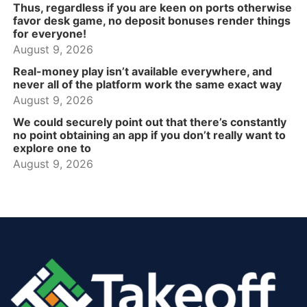
Thus, regardless if you are keen on ports otherwise
favor desk game, no deposit bonuses render things
for everyone!
August 9, 2026
Real-money play isn’t available everywhere, and
never all of the platform work the same exact way
August 9, 2026
We could securely point out that there’s constantly
no point obtaining an app if you don’t really want to
explore one to
August 9, 2026