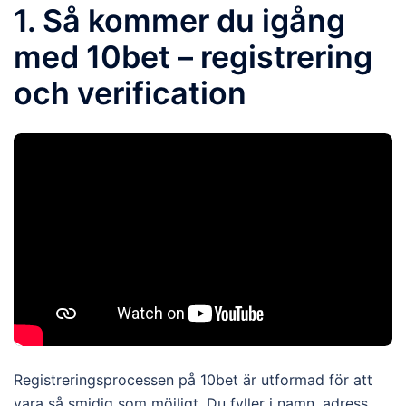
1. Så kommer du igång
med 10bet – registrering
och verification
Registreringsprocessen på 10bet är utformad för att
vara så smidig som möjligt. Du fyller i namn, adress,