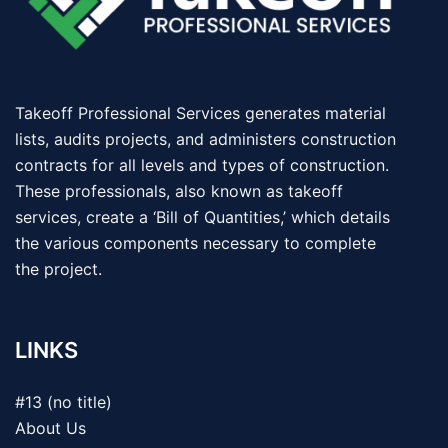
Takeoff Professional Services generates material
lists, audits projects, and administers construction
contracts for all levels and types of construction.
These professionals, also known as takeoff
services, create a ‘Bill of Quantities,’ which details
the various components necessary to complete
the project.
LINKS
#13 (no title)
About Us